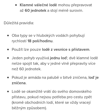
Klamné válečné lodě
mohou přepravovat
až
60 jednotek
a stojí méně surovin.
Důležitá pravidla:
Oba typy se v hlubokých vodách pohybují
rychlostí
18 polí/hodinu
.
Použít lze pouze
lodě z vesnice s přístavem
.
Jeden pohyb využívá
jednu loď
; dvě klamné lodě
nelze spojit tak, aby v jedné vlně přepravily více
než 60 jednotek.
Pokud je armáda na palubě v bitvě zničena,
loď je
zničena
.
Lodě se okamžitě vrátí do svého domovského
přístavu, pokud nejsou potřeba pro cestu zpět
(kromě obchodních lodí, které se vždy vracejí
běžným způsobem).