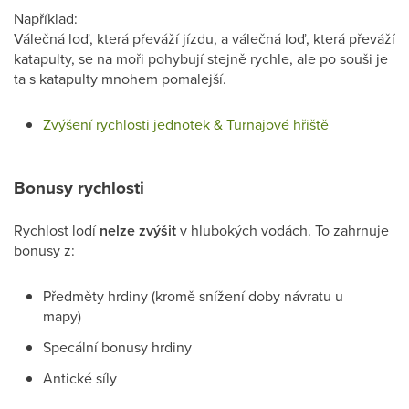
Například:
Válečná loď, která převáží jízdu, a válečná loď, která převáží
katapulty, se na moři pohybují stejně rychle, ale po souši je
ta s katapulty mnohem pomalejší.
Zvýšení rychlosti jednotek & Turnajové hřiště
Bonusy rychlosti
Rychlost lodí
nelze zvýšit
v hlubokých vodách. To zahrnuje
bonusy z:
Předměty hrdiny (kromě snížení doby návratu u
mapy)
Specální bonusy hrdiny
Antické síly