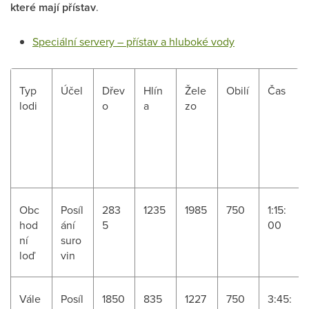
které mají přístav
.
Speciální servery – přístav a hluboké vody
Typ
Účel
Dřev
Hlín
Žele
Obilí
Čas
lodi
o
a
zo
Obc
Posíl
283
1235
1985
750
1:15:
hod
ání
5
00
ní
suro
loď
vin
Vále
Posíl
1850
835
1227
750
3:45: