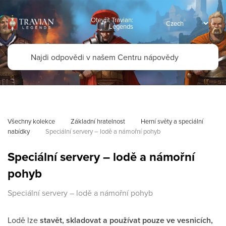
Otevřít Travian:
Legends
Všechny kolekce
Základní hratelnost
Herní světy a speciální 
nabídky
Speciální servery – lodě a námořní pohyb
Speciální servery – lodě a námořní
pohyb
Speciální servery – lodě a námořní pohyb
Lodě lze
stavět, skladovat a používat pouze ve vesnicích,