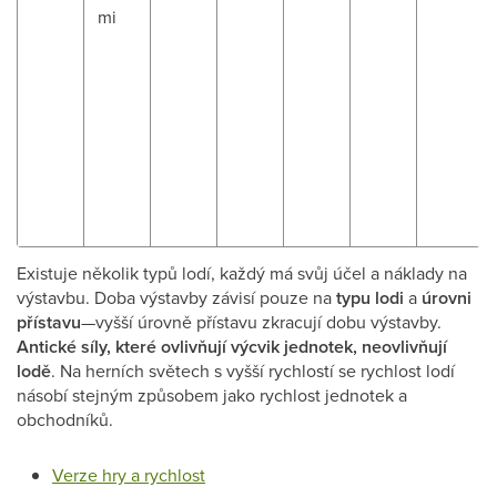
mi
Existuje několik typů lodí, každý má svůj účel a náklady na
výstavbu. Doba výstavby závisí pouze na
typu lodi
a
úrovni
přístavu
—vyšší úrovně přístavu zkracují dobu výstavby.
Antické síly, které ovlivňují výcvik jednotek, neovlivňují
lodě
. Na herních světech s vyšší rychlostí se rychlost lodí
násobí stejným způsobem jako rychlost jednotek a
obchodníků.
Verze hry a rychlost