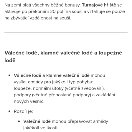
Na zemi platí všechny běžné bonusy.
Turnajové hřiště
se
aktivuje po překonání 20 polí na souši a vztahuje se pouze
na zbývající vzdálenost na souši.
Válečné lodě, klamné válečné lodě a loupežné
lodě
Válečné lodě a klamné válečné lodě
mohou
vysílat armády pro jakýkoli typ pohybu:
loupeže, normální útoky (včetně zvědování),
podpory (včetně přeposlané podpory) a zakládání
nových vesnic.
Rozdíl je:
Válečné lodě
mohou přepravovat armády
jakékoli velikosti.