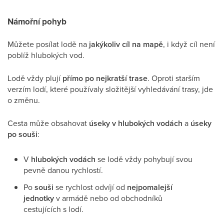
Námořní pohyb
Můžete posílat lodě na
jakýkoliv cíl na mapě
, i když cíl není
poblíž hlubokých vod.
Lodě vždy plují
přímo po nejkratší trase
. Oproti starším
verzím lodí, které používaly složitější vyhledávání trasy, jde
o změnu.
Cesta může obsahovat
úseky v hlubokých vodách
a
úseky
po souši
:
V
hlubokých vodách
se lodě vždy pohybují svou
pevně danou rychlostí.
Po
souši
se rychlost odvíjí od
nejpomalejší
jednotky
v armádě nebo od obchodníků
cestujících s lodí.