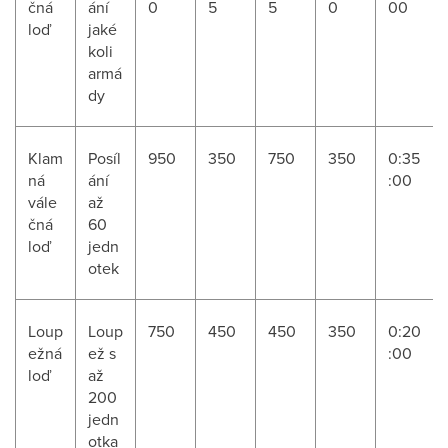
čná
ání
0
5
5
0
00
loď
jaké
koli
armá
dy
Klam
Posíl
950
350
750
350
0:35
ná
ání
:00
vále
až
čná
60
loď
jedn
otek
Loup
Loup
750
450
450
350
0:20
ežná
ež s
:00
loď
až
200
jedn
otka