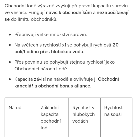
Obchodní lodě výrazně zvyšují přepravní kapacitu surovin
ve vesnici. Fungují
navíc k obchodníkům
a
nezapočítávají
se
do limitu obchodníků.
Přepravují velké množství surovin.
Na světech s rychlostí x1 se pohybují rychlostí
20
polí/hodinu přes hlubokou vodu
.
Přes pevninu se pohybují stejnou rychlostí jako
Obchodníci národa Lodě.
Kapacita závisí na národě a ovlivňuje ji
Obchodní
kancelář
a
obchodní bonus aliance
.
Národ
Základní
Rychlost v
Rychlost
kapacita
hlubokých
na souši
obchodní
vodách
lodi