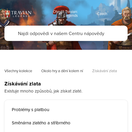
Otevřít Travian:
Legends
Všechny kolekce
Okolo hry a dění kolem ní
Získávání zlata
Získávání zlata
Existuje mnoho způsobů, jak získat zlaté.
Problémy s platbou
Směnárna zlatého a stříbrného