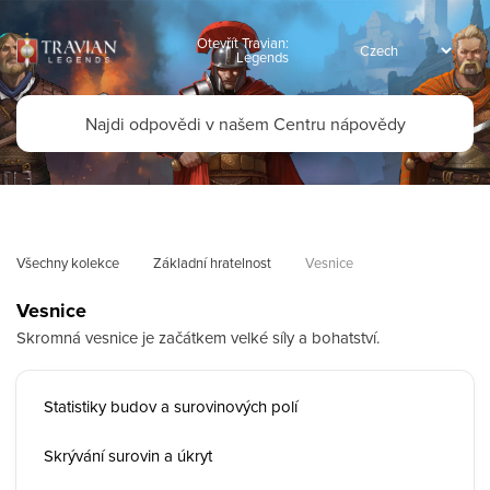
Otevřít Travian:
Legends
Všechny kolekce
Základní hratelnost
Vesnice
Vesnice
Skromná vesnice je začátkem velké síly a bohatství.
Statistiky budov a surovinových polí
Skrývání surovin a úkryt