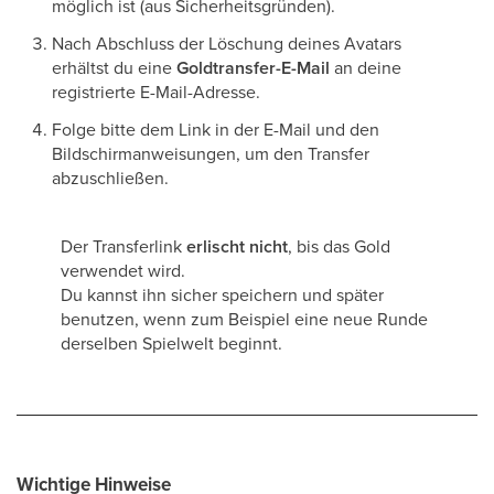
möglich ist (aus Sicherheitsgründen).
Nach Abschluss der Löschung deines Avatars
erhältst du eine
Goldtransfer-E-Mail
an deine
registrierte E-Mail-Adresse.
Folge bitte dem Link in der E-Mail und den
Bildschirmanweisungen, um den Transfer
abzuschließen.
Der Transferlink
erlischt nicht
, bis das Gold
verwendet wird.
Du kannst ihn sicher speichern und später
benutzen, wenn zum Beispiel eine neue Runde
derselben Spielwelt beginnt.
Wichtige Hinweise