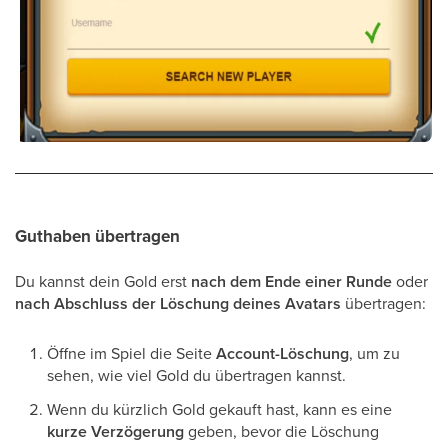
Guthaben übertragen
Du kannst dein Gold erst
nach dem Ende einer Runde
oder
nach Abschluss der Löschung deines Avatars
übertragen:
Öffne im Spiel die Seite
Account-Löschung
, um zu
sehen, wie viel Gold du übertragen kannst.
Wenn du kürzlich Gold gekauft hast, kann es eine
kurze Verzögerung
geben, bevor die Löschung