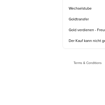
Wechselstube
Goldtransfer
Gold verdienen - Fre
Der Kauf kann nicht g
Terms & Conditions