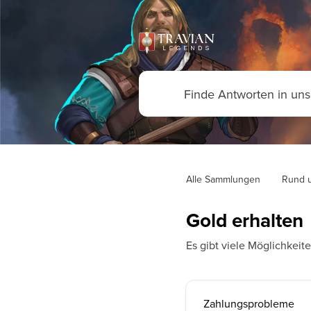
Alle Sammlungen
Rund u
Gold erhalten
Es gibt viele Möglichkeite
Zahlungsprobleme