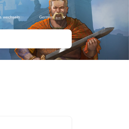
ds wechseln