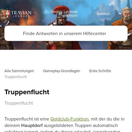
Zu Travian: Legends
wechseln
Alle Sammlungen
Gameplay-Grundlagen
Erste Schritte
Truppenflucht
Truppenflucht
Truppenflucht
Truppenflucht ist eine
Goldclub-Funktion
, mit der du die in
deinem
Hauptdorf
ausgebildeten Truppen automatisch
schützen kannst, indem du ihnen erlaubst, eingehenden