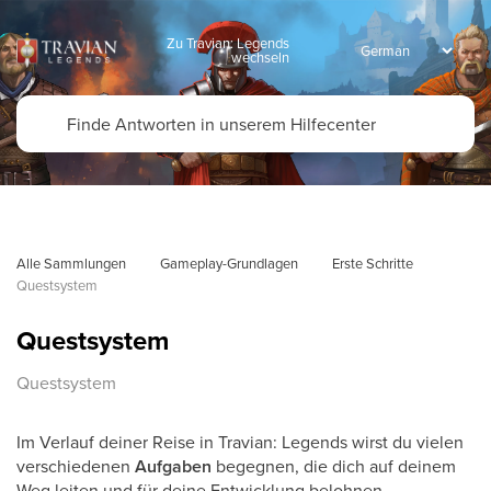
Zu Travian: Legends
wechseln
Alle Sammlungen
Gameplay-Grundlagen
Erste Schritte
Questsystem
Questsystem
Questsystem
Im Verlauf deiner Reise in Travian: Legends wirst du vielen
verschiedenen
Aufgaben
begegnen, die dich auf deinem
Weg leiten und für deine Entwicklung belohnen.