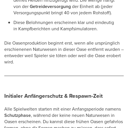
deines Helden hinzugefügt wird. Die Menge hängt
von der
Getreideversorgung
der Einheit ab (jeder
Versorgungspunkt bringt 40 von jedem Rohstoff).
Diese Belohnungen erscheinen klar und eindeutig
in Kampfberichten und Kampfsimulatoren.
Die Oasenproduktion beginnt erst, wenn alle ursprünglich
erschienenen Naturwesen in dieser Oase entfernt wurden –
entweder weil Spieler sie töten oder weil die Oase erobert
wird.
Initialer Anfängerschutz & Respawn-Zeit
Alle Spielwelten starten mit einer Anfangsperiode namens
Schutzphase
, während der keine neuen Naturwesen in
Oasen erscheinen. Du kannst diese frühen Oasen gefahrlos
farmen, ohne dir Sorgen machen zu müssen, dass sofort