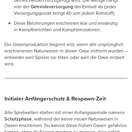
deines Helden hinzugefügt wird. Die Menge hängt
von der
Getreideversorgung
der Einheit ab (jeder
Versorgungspunkt bringt 40 von jedem Rohstoff).
Diese Belohnungen erscheinen klar und eindeutig
in Kampfberichten und Kampfsimulatoren.
Die Oasenproduktion beginnt erst, wenn alle ursprünglich
erschienenen Naturwesen in dieser Oase entfernt wurden –
entweder weil Spieler sie töten oder weil die Oase erobert
wird.
Initialer Anfängerschutz & Respawn-Zeit
Alle Spielwelten starten mit einer Anfangsperiode namens
Schutzphase
, während der keine neuen Naturwesen in
Oasen erscheinen. Du kannst diese frühen Oasen gefahrlos
farmen, ohne dir Sorgen machen zu müssen, dass sofort