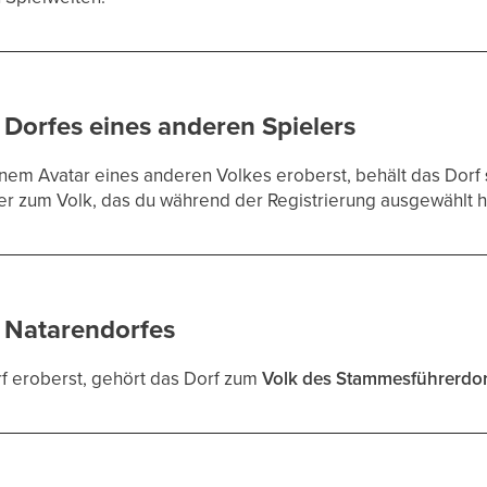
 Dorfes eines anderen Spielers
inem Avatar eines anderen Volkes eroberst, behält das Dorf
r zum Volk, das du während der Registrierung ausgewählt h
 Natarendorfes
f eroberst, gehört das Dorf zum
Volk des Stammesführerdor