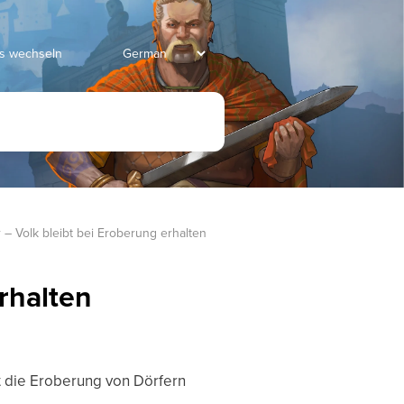
ds wechseln
 – Volk bleibt bei Eroberung erhalten
rhalten
t die Eroberung von Dörfern