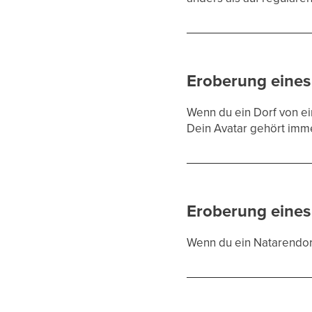
Eroberung eines
Wenn du ein Dorf von e
Dein Avatar gehört imme
Eroberung eines
Wenn du ein Natarendor