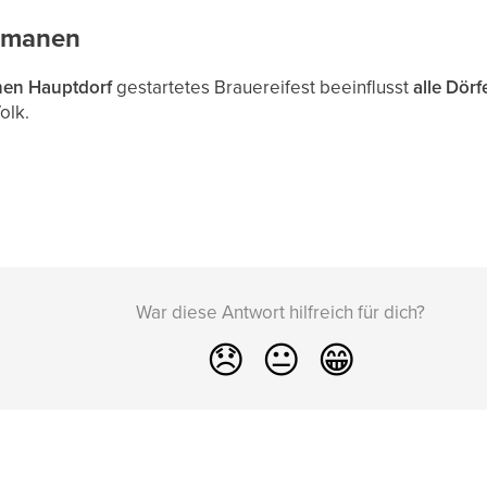
ermanen
hen Hauptdorf
gestartetes Brauereifest beeinflusst
alle Dör
olk.
War diese Antwort hilfreich für dich?
😞
😐
😁