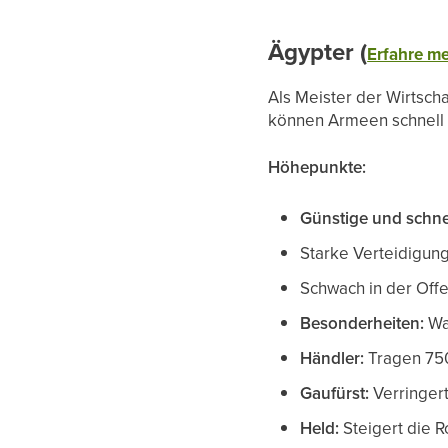
Ägypter (
Erfahre me
Als Meister der Wirtsch
können Armeen schnell 
Höhepunkte:
Günstige und schne
Starke Verteidigun
Schwach in der Offe
Besonderheiten:
Wa
Händler:
Tragen 750
Gaufürst:
Verringer
Held:
Steigert die R