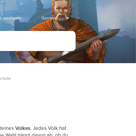
ds wechseln
rteile
 deines
Volkes
. Jedes Volk hat
ige Wahl hängt davon ab, ob du