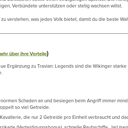
digen, Verbündete unterstützen oder stetig wachsen willst.
ir zu verstehen, was jedes Volk bietet, damit du die beste Wah
)
ehr über ihre Vorteile
eue Ergänzung zu Travian: Legends sind die Wikinger starke 
e.
enormen Schaden an und besiegen beim Angriff immer mind
ppelt so viel Getreide.
avallerie, die nur 2 Getreide pro Einheit verbraucht und dadu
rikade (Verteidigungsbonus), schnelle Raubschiffe, Jarl (se