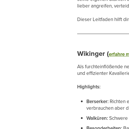
lieber angreifen, vertei
Dieser Leitfaden hilft d
Wikinger (
erfahre m
Als furchteinflößende n
und effizienter Kavalleri
Highlights:
Berserker:
Richten 
verbrauchen aber do
Walküren:
Schwere K
Besonderheiten:
Bar