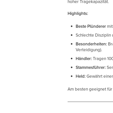
hoher Tragekapazität.
Highlights:
Beste Plünderer
mit
Schlechte Diszipli
Besonderheiten:
Bra
Verteidigung).
Händler:
Tragen 100
Stammesführer:
Sen
Held:
Gewährt einen
Am besten geeignet für 