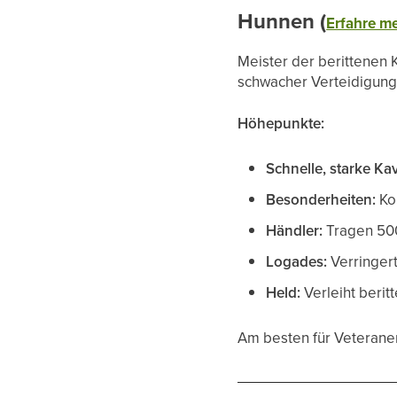
Hunnen (
Erfahre me
Meister der berittenen 
schwacher Verteidigung.
Höhepunkte:
Schnelle, starke Kav
Besonderheiten:
Kom
Händler:
Tragen 500
Logades:
Verringer
Held:
Verleiht beri
Am besten für Veterane