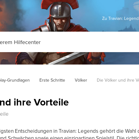
Zu Travian: Legen
lay-Grundlagen
Erste Schritte
Völker
Die Völker und ihre Vo
nd ihre Vorteile
eile
igsten Entscheidungen in Travian: Legends gehört die Wahl
nd Schwächen sowie einen einzigartigen Spielstil. Die richt