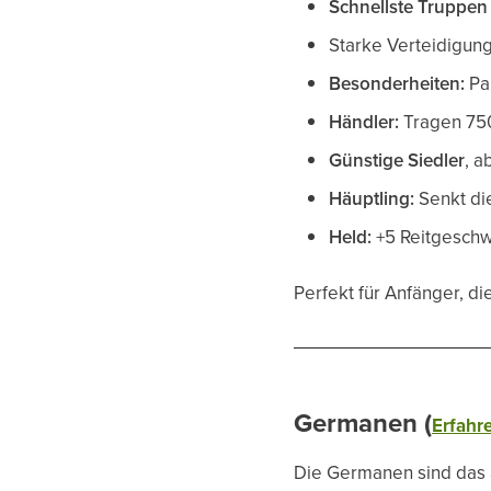
Schnellste Truppen
Starke Verteidigun
Besonderheiten:
Pal
Händler:
Tragen 750
Günstige Siedler
, a
Häuptling:
Senkt di
Held:
+5 Reitgeschw
Perfekt für Anfänger, di
Germanen (
Erfahre
Die Germanen sind das a