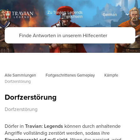
Zu Travian: Legends
wechseln
Alle Sammlungen
Fortgeschrittenes Gameplay
Kämpfe
Dorfzerstörung
Dorfzerstörung
Dorfzerstörung
Dörfer in
Travian: Legends
können durch anhaltende
Angriffe vollständig zerstört werden, sodass ihre
Einwohnerzahl auf null sinkt
. Wenn das passiert, wird