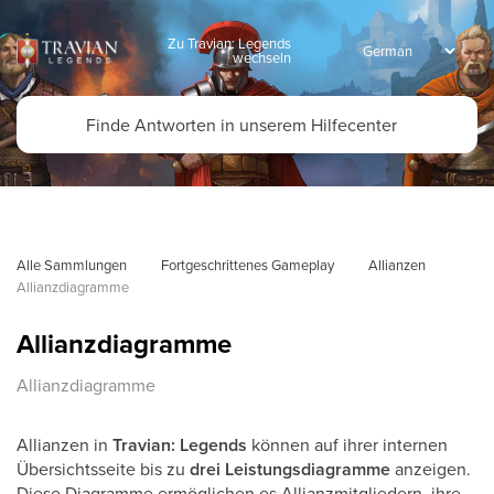
Zu Travian: Legends
wechseln
Alle Sammlungen
Fortgeschrittenes Gameplay
Allianzen
Allianzdiagramme
Allianzdiagramme
Allianzdiagramme
Allianzen in
Travian: Legends
können auf ihrer internen
Übersichtsseite bis zu
drei Leistungsdiagramme
anzeigen.
Diese Diagramme ermöglichen es Allianzmitgliedern, ihre