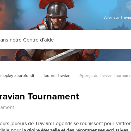
Aller sur Trav
meplay approfondi
Tournoi Travian
Aperçu du Travian Tournam
ravian Tournament
nament
eurs joueurs de Travian: Legends se réunissent pour s'affro
diale pour
la gloire éternelle et des récompenses exclusives
.