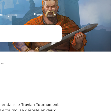
ian: Legends
ent
nter dans le
Travian Tournament
 Le tournoi se déroule en
deux