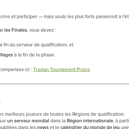
rire et participer — mais seuls les plus forts passeront à l'é
r les Finales
, vous devez :
la fin du serveur de qualification, et
illages
à la fin de la phase.
écompenses ici :
Travian Tournament Prizes
s
es meilleurs joueurs de toutes les Régions de qualification.
 sur
un serveur mondial
dans la
Région internationale
, à part
publiées dans les
news
et le
calendrier du monde de jeu
une