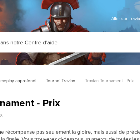
Aller sur Trav
meplay approfondi
Tournoi Travian
Travian Tournament - Prix
nament - Prix
ix
e récompense pas seulement la gloire, mais aussi de précieu
e la finale. Vous trouverez ci-dessous un aperçu de toutes les