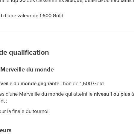
nt le
top 20
des classements
attaque
,
défence
ou
habitants
r
d d’une valeur de 1,600 Gold
de qualification
 Merveille du monde
veille du monde gagnante :
bon de 1,600 Gold
res d'une Merveille du monde qui atteint le
niveau 1 ou plus
à
nt :
ur la finale du tournoi
eurs