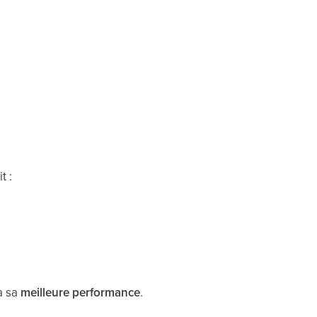
t :
à sa
meilleure performance
.