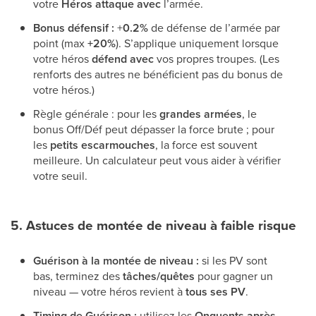
votre
Héros attaque avec
l’armée.
Bonus défensif :
+
0.2%
de défense de l’armée par
point (max
+20%
). S’applique uniquement lorsque
votre héros
défend avec
vos propres troupes. (Les
renforts des autres ne bénéficient pas du bonus de
votre héros.)
Règle générale : pour les
grandes armées
, le
bonus Off/Déf peut dépasser la force brute ; pour
les
petits escarmouches
, la force est souvent
meilleure. Un calculateur peut vous aider à vérifier
votre seuil.
5. Astuces de montée de niveau à faible risque
Guérison à la montée de niveau :
si les PV sont
bas, terminez des
tâches/quêtes
pour gagner un
niveau — votre héros revient à
tous ses PV
.
Timing de Guérison :
utilisez les
Onguents après