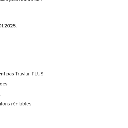
.01.2025
.
ent pas
Travian PLUS.
ages
.
s
.
tons réglables.