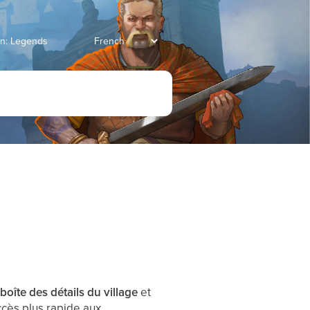
ian: Legends
a
boîte des détails du village
et
accès plus rapide aux