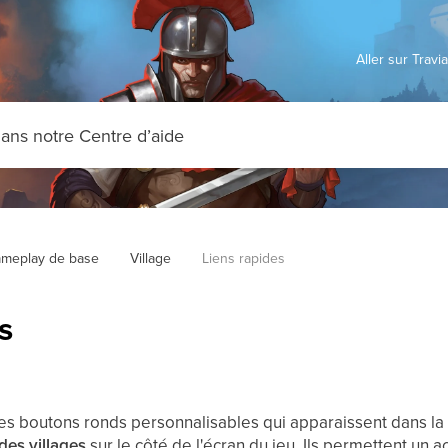
Aller sur Trav
meplay de base
Village
Liens rapides
s
des boutons ronds personnalisables qui apparaissent dans l
 des villages
sur le côté de l'écran du jeu. Ils permettent un 