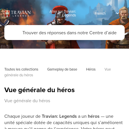
Aller sur Travian:
Legends
Toutes les collections
Gameplay de base
Héros
Vue 
générale du héros
Vue générale du héros
Vue générale du héros
Chaque joueur de
Travian: Legends
a un
héros
— une
unité spéciale dotée de capacités uniques qui s’améliorent
à mesure qu’il gagne de l’expérience. Votre héros peut