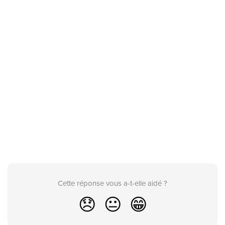
Cette réponse vous a-t-elle aidé ?
😞
😐
😁