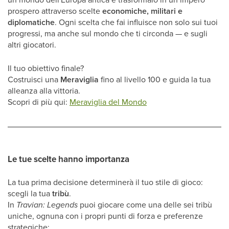
prospero attraverso scelte
economiche, militari e
diplomatiche
. Ogni scelta che fai influisce non solo sui tuoi
progressi, ma anche sul mondo che ti circonda — e sugli
altri giocatori.
Il tuo obiettivo finale?
Costruisci una
Meraviglia
fino al livello 100 e guida la tua
alleanza alla vittoria.
Scopri di più qui:
Meraviglia del Mondo
Le tue scelte hanno importanza
La tua prima decisione determinerà il tuo stile di gioco:
scegli la tua
tribù
.
In
Travian: Legends
puoi giocare come una delle sei tribù
uniche, ognuna con i propri punti di forza e preferenze
strategiche: