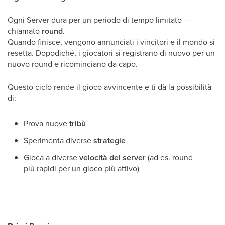
Ogni Server dura per un periodo di tempo limitato —
chiamato
round
.
Quando finisce, vengono annunciati i vincitori e il mondo si
resetta. Dopodiché, i giocatori si registrano di nuovo per un
nuovo round e ricominciano da capo.
Questo ciclo rende il gioco avvincente e ti dà la possibilità
di:
Prova nuove
tribù
Sperimenta diverse
strategie
Gioca a diverse
velocità del server
(ad es. round
più rapidi per un gioco più attivo)