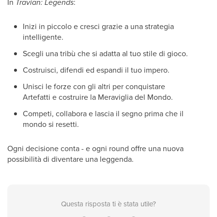
In
Travian: Legends
:
Inizi in piccolo e cresci grazie a una strategia
intelligente.
Scegli una tribù che si adatta al tuo stile di gioco.
Costruisci, difendi ed espandi il tuo impero.
Unisci le forze con gli altri per conquistare
Artefatti e costruire la Meraviglia del Mondo.
Competi, collabora e lascia il segno prima che il
mondo si resetti.
Ogni decisione conta - e ogni round offre una nuova
possibilità di diventare una leggenda.
Questa risposta ti è stata utile?