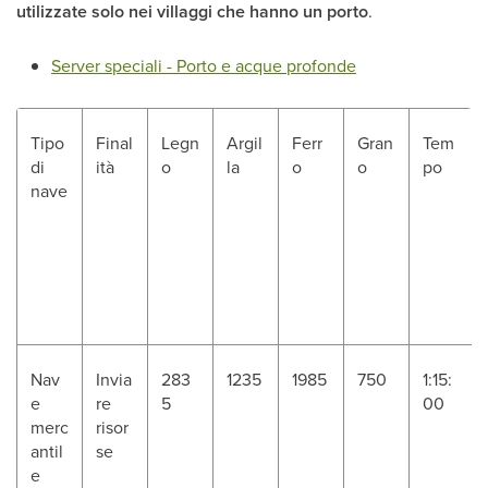
utilizzate solo nei villaggi che hanno un porto
.
Server speciali - Porto e acque profonde
Tipo
Final
Legn
Argil
Ferr
Gran
Tem
di
ità
o
la
o
o
po
nave
Nav
Invia
283
1235
1985
750
1:15:
e
re
5
00
merc
risor
antil
se
e