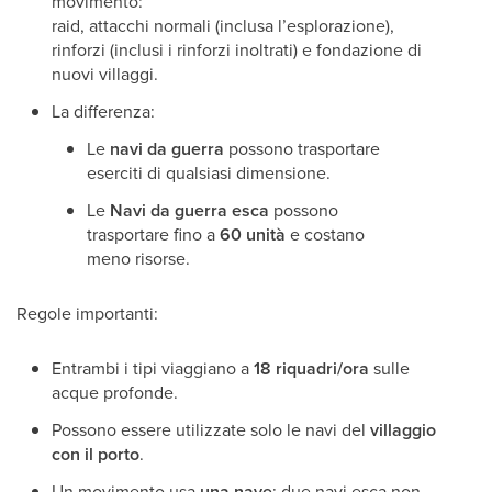
movimento:
raid, attacchi normali (inclusa l’esplorazione),
rinforzi (inclusi i rinforzi inoltrati) e fondazione di
nuovi villaggi.
La differenza:
Le
navi da guerra
possono trasportare
eserciti di qualsiasi dimensione.
Le
Navi da guerra esca
possono
trasportare fino a
60 unità
e costano
meno risorse.
Regole importanti:
Entrambi i tipi viaggiano a
18 riquadri/ora
sulle
acque profonde.
Possono essere utilizzate solo le navi del
villaggio
con il porto
.
Un movimento usa
una nave
; due navi esca non