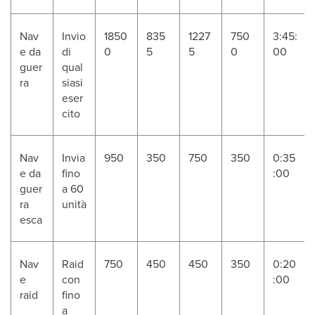
Nav
Invio
1850
835
1227
750
3:45:
e da
di
0
5
5
0
00
guer
qual
ra
siasi
eser
cito
Nav
Invia
950
350
750
350
0:35
e da
fino
:00
guer
a 60
ra
unità
esca
Nav
Raid
750
450
450
350
0:20
e
con
:00
raid
fino
a