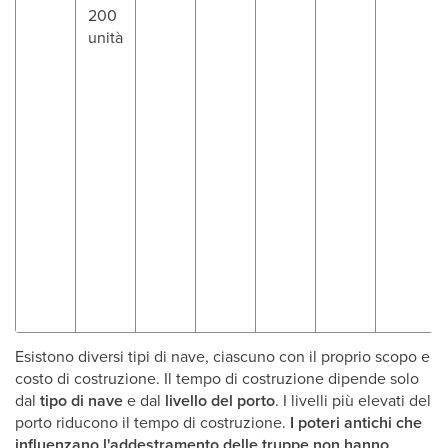
200
unità
Esistono diversi tipi di nave, ciascuno con il proprio scopo e
costo di costruzione. Il tempo di costruzione dipende solo
dal
tipo di nave
e dal
livello del porto
. I livelli più elevati del
porto riducono il tempo di costruzione.
I poteri antichi che
influenzano l'addestramento delle truppe non hanno