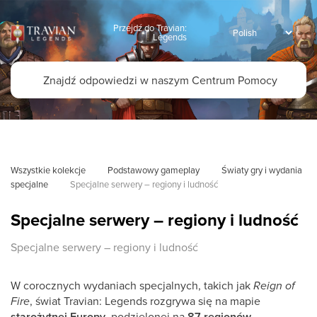
Przejdź do Travian:
Legends
Wszystkie kolekcje
Podstawowy gameplay
Światy gry i wydania 
specjalne
Specjalne serwery – regiony i ludność
Specjalne serwery – regiony i ludność
Specjalne serwery – regiony i ludność
W corocznych wydaniach specjalnych, takich jak
Reign of
Fire
, świat Travian: Legends rozgrywa się na mapie
starożytnej Europy
, podzielonej na
87 regionów
.