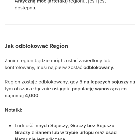
Antyczną moc (artefakt)
regionu, jeśli jest
dostępna.
Jak odblokować Region
Zanim region będzie mógł zostać zasiedlony lub
kontrolowany, musi najpierw zostać
odblokowany
.
Region zostaje odblokowany, gdy
5 najlepszych sojuszy
na
tym obszarze łącznie osiągnie
populację wynoszącą co
najmniej 4,000
.
Notatki:
Ludność
innych Sojuszy
,
Graczy bez Sojuszu
,
Graczy z Banem lub w trybie urlopu
oraz
osad
Natar
nie
jest wliczana.