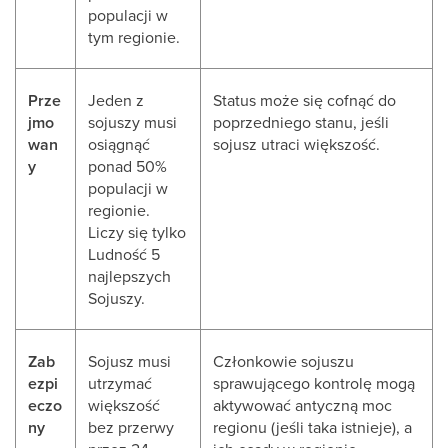
populacji w
tym regionie.
Prze
Jeden z
Status może się cofnąć do
jmo
sojuszy musi
poprzedniego stanu, jeśli
wan
osiągnąć
sojusz utraci większość.
y
ponad 50%
populacji w
regionie.
Liczy się tylko
Ludność 5
najlepszych
Sojuszy.
Zab
Sojusz musi
Członkowie sojuszu
ezpi
utrzymać
sprawującego kontrolę mogą
eczo
większość
aktywować antyczną moc
ny
bez przerwy
regionu (jeśli taka istnieje), a