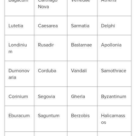
Nova
Lutetia
Caesarea
Sarmatia
Delphi
Londiniu
Rusadir
Bastarnae
Apollonia
m
Durnonov
Corduba
Vandali
Samothrace
aria
Corinium
Segovia
Gherla
Byzantinum
Eburacum
Saguntum
Berzobis
Halicarnass
os