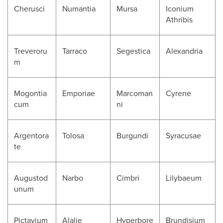
Cherusci
Numantia
Mursa
Iconium
Athribis
Treveroru
Tarraco
Segestica
Alexandria
m
Mogontia
Emporiae
Marcoman
Cyrene
cum
ni
Argentora
Tolosa
Burgundi
Syracusae
te
Augustod
Narbo
Cimbri
Lilybaeum
unum
Pictavium
Alalie
Hyperbore
Brundisium