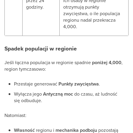
przez 24
ich osady w regionie
godziny.
otrzymują punkty
zwycięstwa, o ile populacja
regionu nadal przekracza
4,000.
Spadek populacji w regionie
Jeśli łączna populacja w regionie spadnie
poniżej 4,000
,
region tymczasowo:
Przestaje generować
Punkty zwycięstwa
.
Wyłącza jego
Antyczną moc
do czasu, aż ludność
się odbuduje.
Natomiast:
Własność
regionu i
mechanika podboju
pozostają