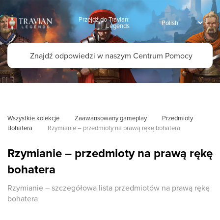
Przejdź do Travian:
Legends
Wszystkie kolekcje
Zaawansowany gameplay
Przedmioty 
Bohatera
Rzymianie – przedmioty na prawą rękę bohatera
Rzymianie – przedmioty na prawą rękę
bohatera
Rzymianie – szczegółowa lista przedmiotów na prawą rękę
bohatera