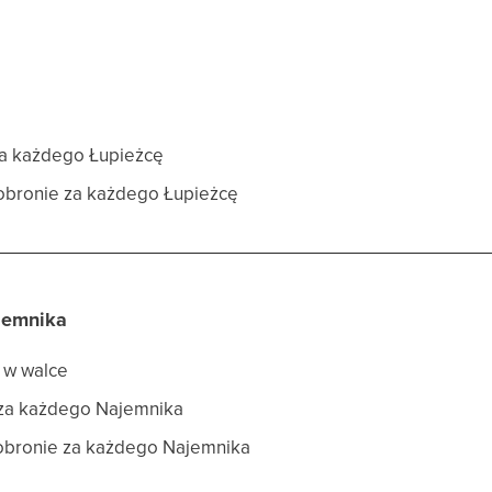
za każdego Łupieżcę
 obronie za każdego Łupieżcę
jemnika
y w walce
 za każdego Najemnika
 obronie za każdego Najemnika