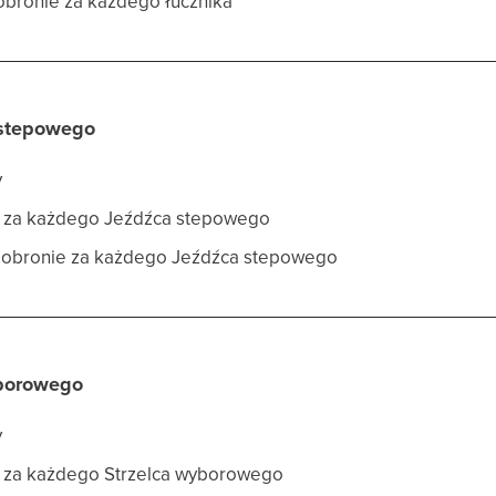
 obronie za każdego łucznika
 stepowego
y
u za każdego Jeźdźca stepowego
w obronie za każdego Jeźdźca stepowego
yborowego
y
u za każdego Strzelca wyborowego