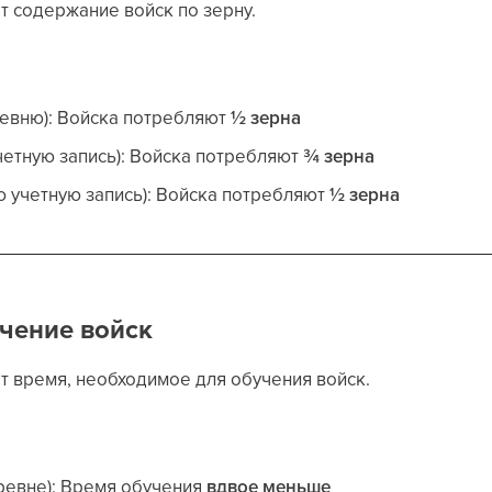
т содержание войск по зерну.
ревню): Войска потребляют
½ зерна
четную запись): Войска потребляют
¾ зерна
ю учетную запись): Войска потребляют
½ зерна
чение войск
т время, необходимое для обучения войск.
ревне): Время обучения
вдвое меньше