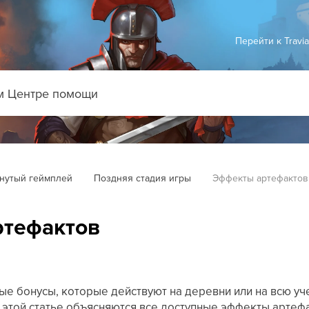
Перейти к Travi
нутый геймплей
Поздняя стадия игры
Эффекты артефактов
ртефактов
е бонусы, которые действуют на деревни или на всю уче
 В этой статье объясняются все доступные эффекты артефа