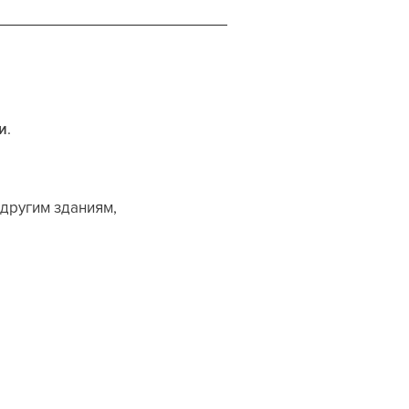
и
.
 другим зданиям,