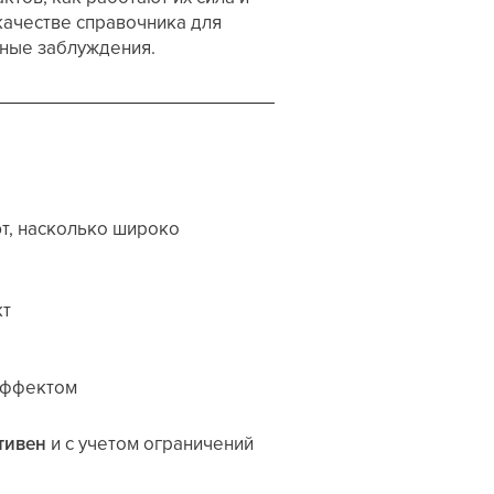
качестве справочника для
нные заблуждения.
т, насколько широко
кт
 эффектом
тивен
и с учетом ограничений