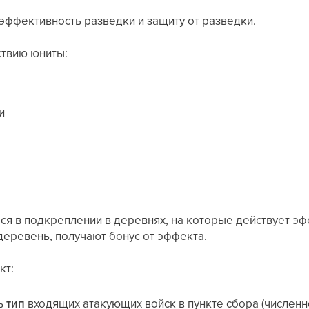
эффективность разведки и защиту от разведки.
твию юниты:
и
ся в подкреплении в деревнях, на которые действует эфф
деревень, получают бонус от эффекта.
кт:
ь
тип
входящих атакующих войск в пункте сбора (численно