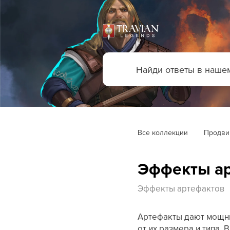
Все коллекции
Продви
Эффекты а
Эффекты артефактов
Артефакты дают мощны
от их размера и типа.