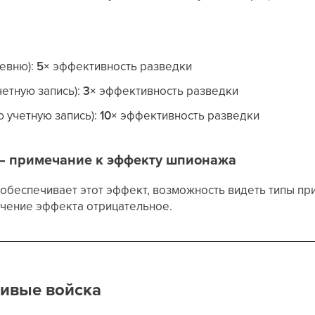
евню):
5×
эффективность разведки
четную запись):
3×
эффективность разведки
ю учетную запись):
10×
эффективность разведки
— примечание к эффекту шпионажа
обеспечивает этот эффект, возможность видеть типы пр
ачение эффекта отрицательное.
ивые войска