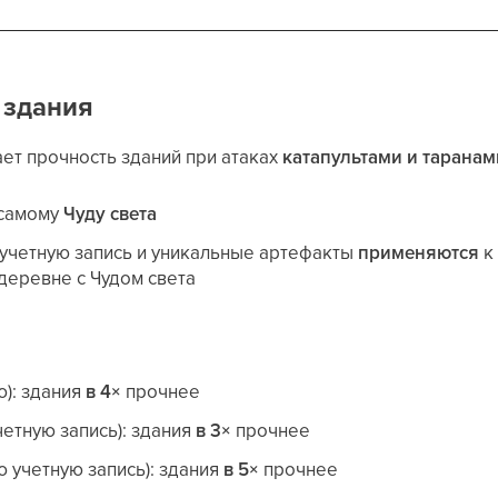
 здания
ет прочность зданий при атаках
катапультами и таранам
 самому
Чуду света
 учетную запись и уникальные артефакты
применяются
к
деревне с Чудом света
): здания
в 4×
прочнее
четную запись): здания
в 3×
прочнее
ю учетную запись): здания
в 5×
прочнее