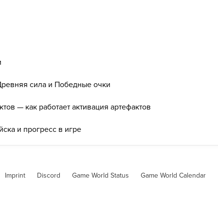
и
ревняя сила и Победные очки
тов — как работает активация артефактов
йска и прогресс в игре
Imprint
Discord
Game World Status
Game World Calendar