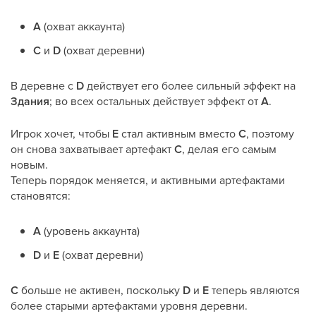
A
(охват аккаунта)
C
и
D
(охват деревни)
В деревне с
D
действует его более сильный эффект на
Здания
; во всех остальных действует эффект от
A
.
Игрок хочет, чтобы
E
стал активным вместо
C
, поэтому
он снова захватывает артефакт
C
, делая его самым
новым.
Теперь порядок меняется, и активными артефактами
становятся:
A
(уровень аккаунта)
D
и
E
(охват деревни)
C
больше не активен, поскольку
D
и
E
теперь являются
более старыми артефактами уровня деревни.