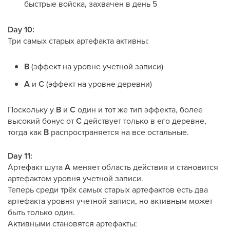
быстрые войска, захвачен в день 5
Day 10:
Три самых старых артефакта активны:
B
(эффект на уровне учетной записи)
A
и
C
(эффект на уровне деревни)
Поскольку у
B
и
C
один и тот же тип эффекта, более
высокий бонус от
C
действует только в его деревне,
тогда как
B
распространяется на все остальные.
Day 11:
Артефакт шута
A
меняет область действия и становится
артефактом уровня учетной записи.
Теперь среди трёх самых старых артефактов есть два
артефакта уровня учетной записи, но активным может
быть только один.
Активными становятся артефакты: