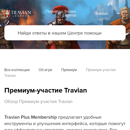
Перейти к Travian:
Legends
Все коллекции
Об игре
Премиум
Премиум-участие 
Travian
Премиум-участие Travian
Обзор Премиум-участия Travian
Travian Plus
Membership
предлагает удобные
инструменты и улучшения интерфейса, которые помогут
вам эффективнее управлять своими деревнями. Его