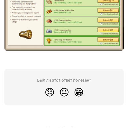
Был ли этот ответ полезен?
😞
😐
😁