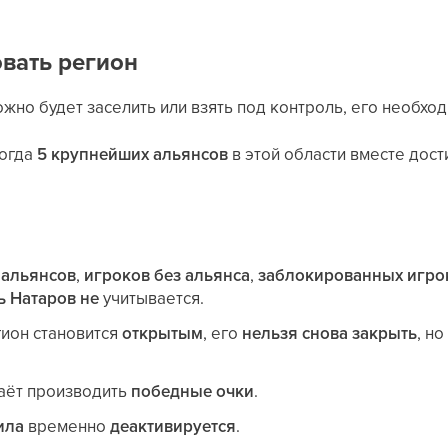
вать регион
жно будет заселить или взять под контроль, его необхо
когда
5 крупнейших альянсов
в этой области вместе дос
 альянсов
,
игроков без альянса
,
заблокированных игро
ь Натаров
не
учитывается.
гион становится
открытым
, его
нельзя снова закрыть
, н
аёт производить
победные очки
.
ила
временно
деактивируется
.