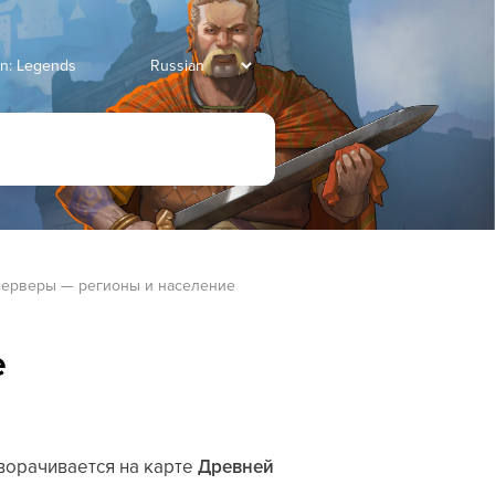
an: Legends
ерверы — регионы и население
е
зворачивается на карте
Древней