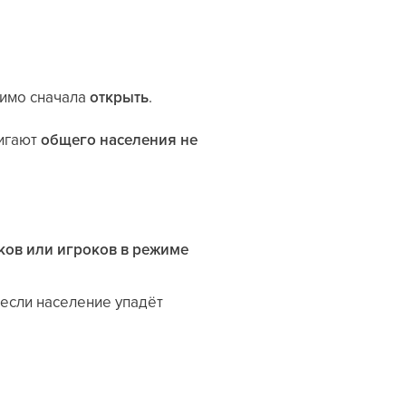
димо сначала
открыть
.
тигают
общего населения не
ков или игроков в режиме
о если население упадёт