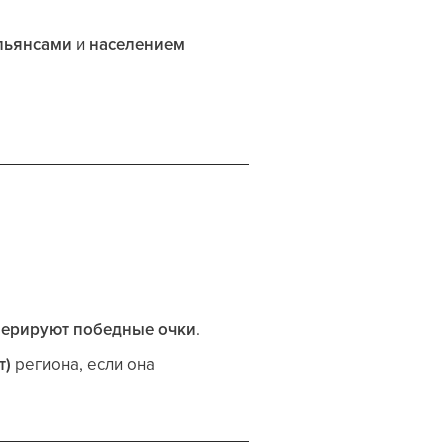
льянсами
и
населением
нерируют победные очки
.
т)
региона, если она