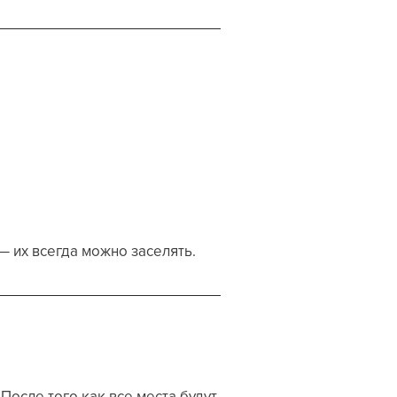
— их всегда можно заселять.
осле того как все места будут