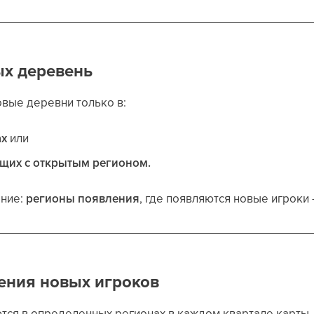
ых деревень
овые деревни только в:
ах
или
ащих с открытым регионом.
ение:
регионы появления
, где появляются новые игроки 
ения новых игроков
ся в определенных регионах в каждом квартале карты. П