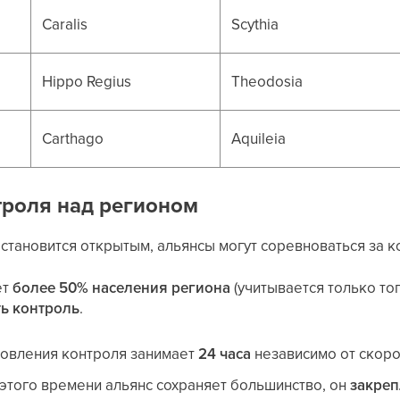
Caralis
Scythia
Hippo Regius
Theodosia
Carthago
Aquileia
троля над регионом
 становится открытым, альянсы могут соревноваться за к
ет
более 50% населения региона
(учитывается только топ
ть контроль
.
новления контроля занимает
24 часа
независимо от скоро
 этого времени альянс сохраняет большинство, он
закреп