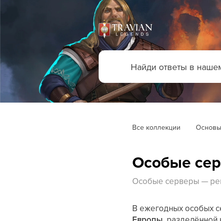
Все коллекции
Основы
Особые сер
Особые серверы — ре
В ежегодных особых с
Европы
, разделённой