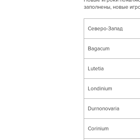
заполнены, новые игр
Северо-Запад
Bagacum
Lutetia
Londinium
Durnonovaria
Corinium