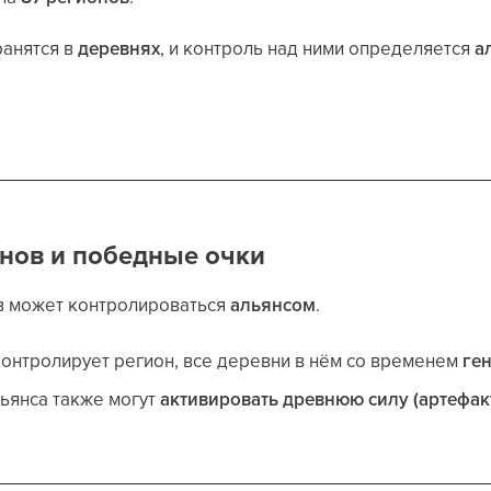
ранятся в
деревнях
, и контроль над ними определяется
а
нов и победные очки
в может контролироваться
альянсом
.
контролирует регион, все деревни в нём со временем
ге
льянса также могут
активировать древнюю силу (артефак