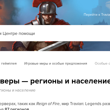
Перейти к Travi
 геймплея
Игровые миры и особые предложения
Особые с
веры — регионы и населени
гионы и население
ерверах, таких как
Reign of Fire
, мир Travian: Legends ра
 на
87 регионов
.