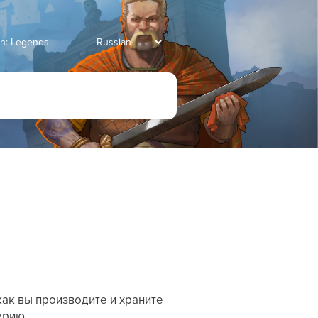
an: Legends
как вы производите и храните
ерию.