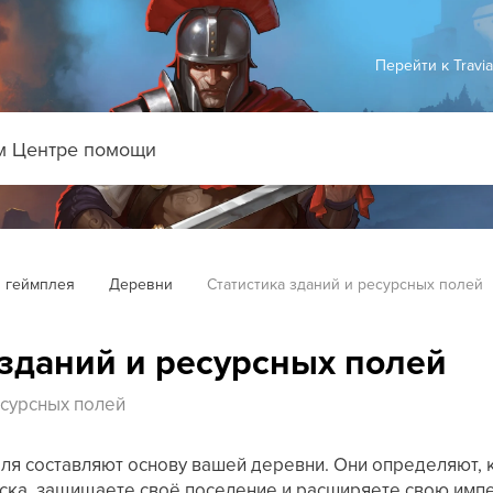
Перейти к Travi
 геймплея
Деревни
Статистика зданий и ресурсных полей
 зданий и ресурсных полей
есурсных полей
ля составляют основу вашей деревни. Они определяют, 
йска, защищаете своё поселение и расширяете свою имп