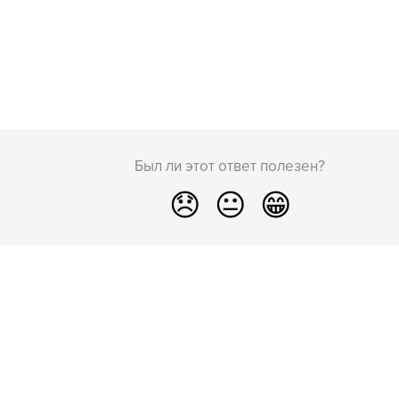
Был ли этот ответ полезен?
😞
😐
😁