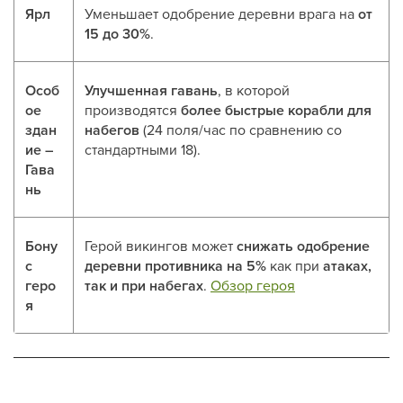
Ярл
Уменьшает одобрение деревни врага на
от
15 до 30%
.
Особ
Улучшенная гавань
, в которой
ое
производятся
более быстрые корабли для
здан
набегов
(24 поля/час по сравнению со
ие –
стандартными 18).
Гава
нь
Бону
Герой викингов может
снижать одобрение
с
деревни противника на 5%
как при
атаках,
геро
так и при набегах
.
Обзор героя
я