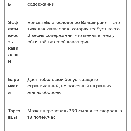
ы
содержании
.
Эфф
Войска
«Благословение Валькирии»
— это
екти
тяжелая кавалерия, которая требует всего
внос
2 зерна содержания
, что меньше, чем у
ть
обычной тяжелой кавалерии.
кава
лери
и
Барр
Дает
небольшой бонус к защите
—
икад
ограниченный, но полезный на ранних
а
этапах обороны.
Торго
Может перевозить
750 сырья
со скоростью
вцы
18 полей/час
.