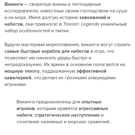
Викинги
— свирепые воины и легендарные
исследователи, известные своим господством на суше
и на море. Имея долгую историю
завоеваний и
набегов
, они привносят в
Travian: Legends
уникальный
набор особенностей и тактик.
Будучи мастерами мореплавания, викинги могут строить
самые быстрые корабли для набегов
в игре, что
позволяет им наносить удары быстро и
непредсказуемо. Их армии в основном полагаются на
мощную пехоту
, поддержанную
эффективной
кавалерией
, что делает их грозными атакующими
игроками.
Викинги предназначены для
опытных
игроков
, которым нравятся
агрессивные
набеги
,
стратегическое наступление
и
сочетание наземных и морских сражений.