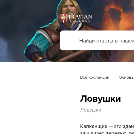
Все коллекции
Основы
Ловушки
Ловушки
Капканщик
— это
здан
защищает деревню, 