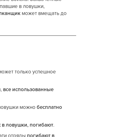
опавшие в ловушки,
пканщик
может вмещать до
может только успешное
я,
все использованные
 ловушки можно
бесплатно
 в ловушки, погибают
.
 эти отряды
погибают в