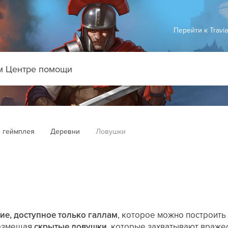
Перейти к Travi
 геймплея
Деревни
Ловушки
ие, доступное только галлам
, которое можно построить
размещая
скрытые ловушки
, которые захватывают враже