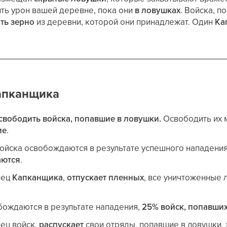
ить урон вашей деревне, пока они
в ловушках
. Войска, п
ть зерно
из деревни, которой они принадлежат. Один
Ка
апканщика
свободить войска, попавшие в ловушки.
Освободить их 
ие
.
ойска освобождаются в результате успешного нападени
аются
.
лец
Капканщика
,
отпускает пленных
, все уничтоженные
бождаются в результате нападения,
25% войск, попавших
лец войск,
распускает
свои отряды, попавшие в ловушки,