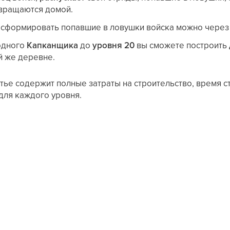
звращаются домой.
асформировать попавшие в ловушки войска можно чере
одного
Капканщика
до
уровня 20
вы сможете построить
й же деревне.
атье содержит полные затраты на строительство, время 
для каждого уровня.