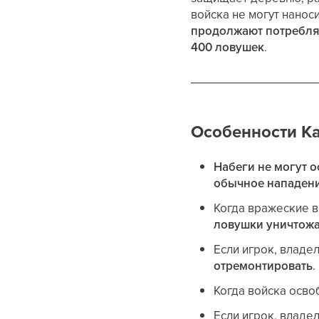
войска не могут нанос
продолжают потребля
400 ловушек
.
Особенности К
Набеги не могут о
обычное нападен
Когда вражеские в
ловушки уничтож
Если игрок, владе
отремонтировать
.
Когда войска осво
Если игрок, владе