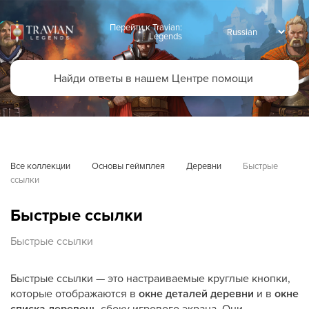
Перейти к Travian:
Legends
Все коллекции
Основы геймплея
Деревни
Быстрые 
ссылки
Быстрые ссылки
Быстрые ссылки
Быстрые ссылки — это настраиваемые круглые кнопки,
которые отображаются в
окне деталей деревни
и в
окне
списка деревень
сбоку игрового экрана. Они