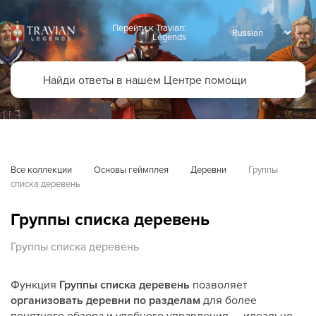
Перейти к Travian:
Legends
Все коллекции
Основы геймплея
Деревни
Группы 
списка деревень
Группы списка деревень
Группы списка деревень
Функция
Группы списка деревень
позволяет
организовать деревни по разделам
для более
понятного обзора и удобного управления — идеально