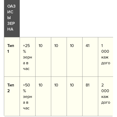
ОАЗ
ИС
Ы
ЗЕР
НА
Тип
+25
10
10
10
41
1
1
%
000
зерн
каж
а в
дого
час
Тип
+50
10
10
10
81
2
2
%
000
зерн
каж
а в
дого
час