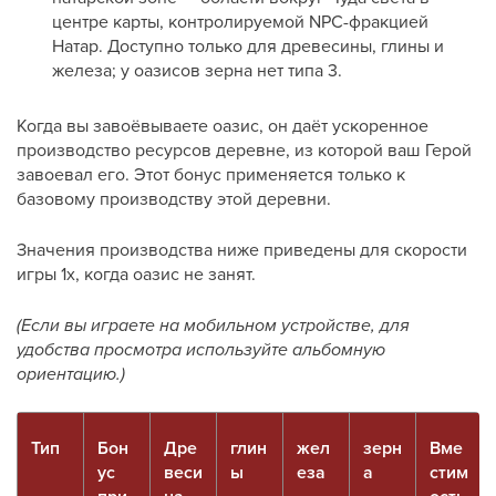
центре карты, контролируемой NPC-фракцией
Натар. Доступно только для древесины, глины и
железа; у оазисов зерна нет типа 3.
Когда вы завоёвываете оазис, он даёт ускоренное
производство ресурсов деревне, из которой ваш Герой
завоевал его. Этот бонус применяется только к
базовому производству этой деревни.
Значения производства ниже приведены для скорости
игры 1x, когда оазис не занят.
(Если вы играете на мобильном устройстве, для
удобства просмотра используйте альбомную
ориентацию.)
Тип
Бон
Дре
глин
жел
зерн
Вме
ус
веси
ы
еза
а
стим