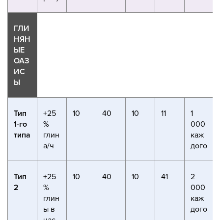
ГЛИ
НЯН
ЫЕ
ОАЗ
ИС
Ы
Тип
+25
10
40
10
11
1
1-го
%
000
типа
глин
каж
а/ч
дого
Тип
+25
10
40
10
41
2
2
%
000
глин
каж
ы в
дого
час,