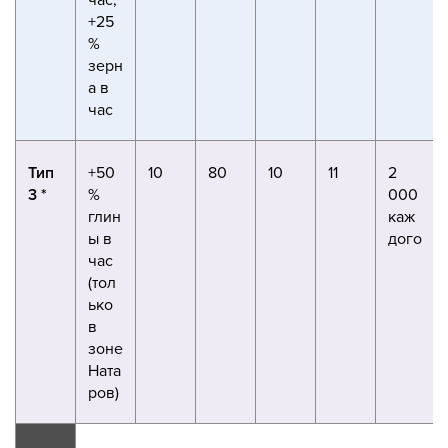
+25
%
зерн
а в
час
Тип
+50
10
80
10
11
2
3 *
%
000
глин
каж
ы в
дого
час
(тол
ько
в
зоне
Ната
ров)