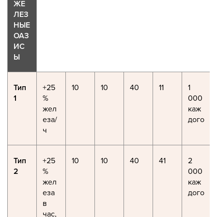
ЖЕ
ЛЕЗ
НЫЕ
ОАЗ
ИС
Ы
Тип
+25
10
10
40
11
1
1
%
000
жел
каж
еза/
дого
ч
Тип
+25
10
10
40
41
2
2
%
000
жел
каж
еза
дого
в
час,