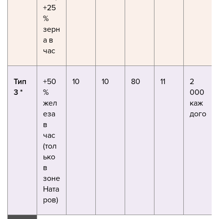
+25
%
зерн
а в
час
Тип
+50
10
10
80
11
2
3 *
%
000
жел
каж
еза
дого
в
час
(тол
ько
в
зоне
Ната
ров)