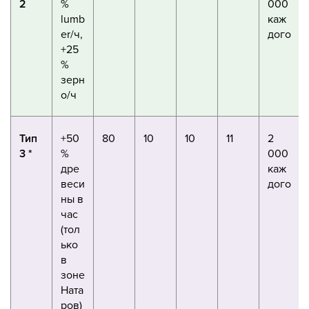
2
%
000
lumb
каж
er/ч,
дого
+25
%
зерн
о/ч
Тип
+50
80
10
10
11
2
3 *
%
000
дре
каж
веси
дого
ны в
час
(тол
ько
в
зоне
Ната
ров)