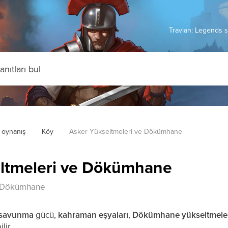
Travian: Legends s
 oynanış
Köy
Asker Yükseltmeleri ve Dökümhane
ltmeleri ve Dökümhane
e Dökümhane
savunma
gücü,
kahraman eşyaları
,
Dökümhane yükseltmele
lir.