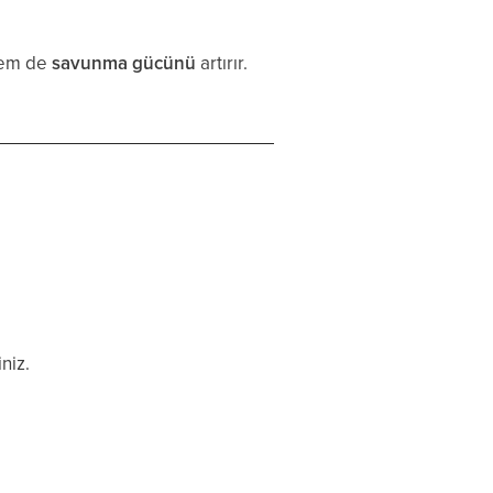
em de
savunma gücünü
artırır.
niz.