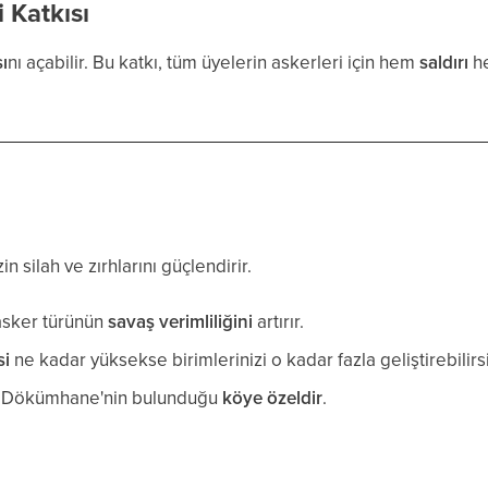
i Katkısı
sı
nı açabilir. Bu katkı, tüm üyelerin askerleri için hem
saldırı
h
zin silah ve zırhlarını güçlendirir.
asker türünün
savaş verimliliğini
artırır.
si
ne kadar yüksekse birimlerinizi o kadar fazla geliştirebilirsi
i, Dökümhane'nin bulunduğu
köye özeldir
.