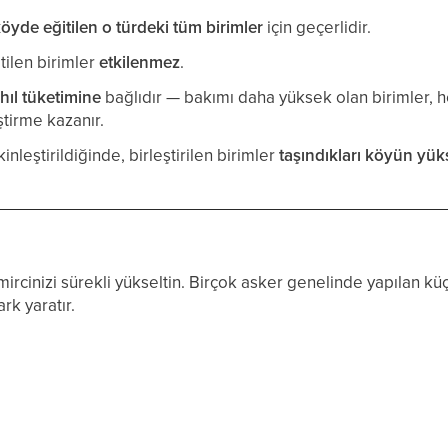
köyde eğitilen o türdeki tüm birimler
için geçerlidir.
tilen birimler
etkilenmez
.
ahıl tüketimine
bağlıdır — bakımı daha yüksek olan birimler, 
ştirme kazanır.
inleştirildiğinde, birleştirilen birimler
taşındıkları köyün
yük
inizi sürekli yükseltin. Birçok asker genelinde yapılan küçü
rk yaratır.