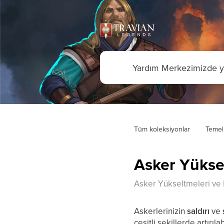
Tüm koleksiyonlar
Temel
Asker Yükse
Asker Yükseltmeleri v
Askerlerinizin
saldırı
ve
çeşitli şekillerde artırılabi