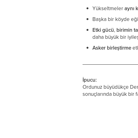
Yükseltmeler
aynı 
Başka bir köyde eği
Etki gücü
,
birimin t
daha büyük bir iyile
Asker birleştirme
etk
İpucu:
Ordunuz büyüdükçe Demirc
sonuçlarında büyük bir fa