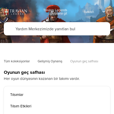
Travian: Legends
sayfasına git
Tüm koleksiyonlar
Gelişmiş Oynanış
Oyunun geç safhası
Oyunun geç safhası
Her oyun dünyasının kazanan bir takımı vardır.
Tılsımlar
Tılsım Etkileri