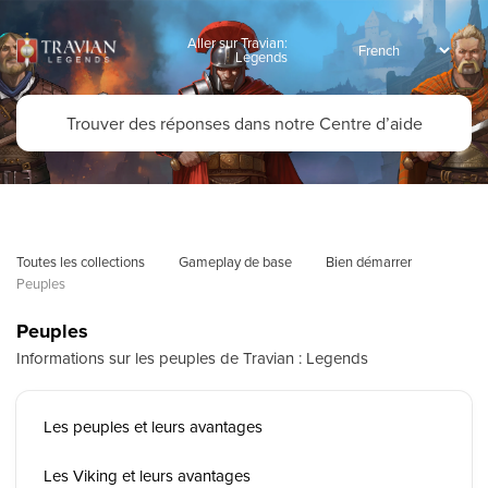
Aller sur Travian:
Legends
Toutes les collections
Gameplay de base
Bien démarrer
Peuples
Peuples
Informations sur les peuples de Travian : Legends
Les peuples et leurs avantages
Les Viking et leurs avantages