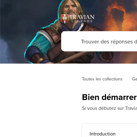
Toutes les collections
Ga
Bien démarrer
Si vous débutez sur Travi
Introduction