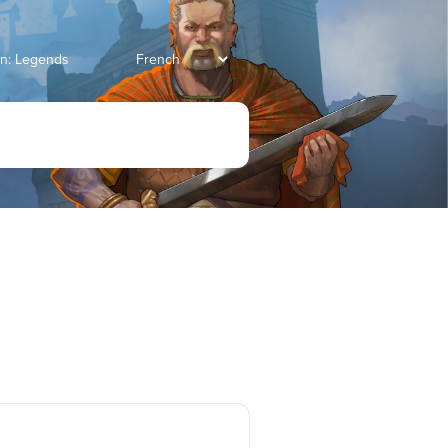
ian: Legends