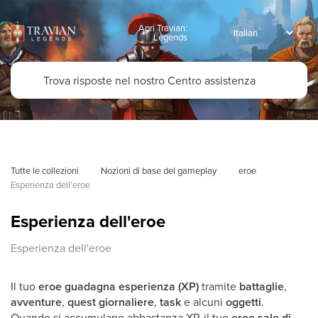
Apri Travian:
Legends
Tutte le collezioni
Nozioni di base del gameplay
eroe
Esperienza dell'eroe
Esperienza dell'eroe
Esperienza dell'eroe
Il tuo
eroe guadagna esperienza (XP)
tramite
battaglie
,
avventure
,
quest giornaliere
,
task
e alcuni
oggetti
.
Quando si accumulano abbastanza XP, il tuo
eroe sale di