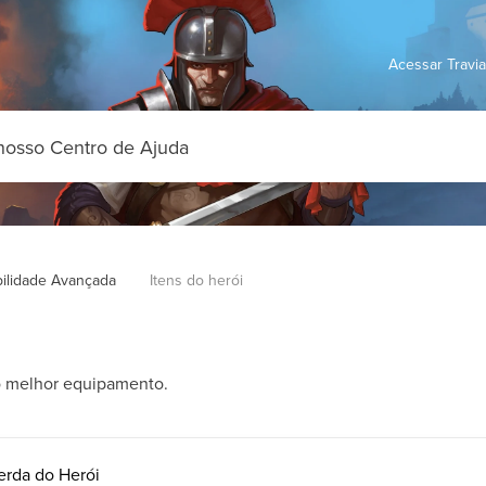
Acessar Travi
ilidade Avançada
Itens do herói
o melhor equipamento.
erda do Herói