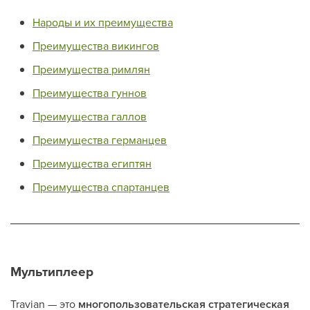
Народы и их преимущества
Преимущества викингов
Преимущества римлян
Преимущества гуннов
Преимущества галлов
Преимущества германцев
Преимущества египтян
Преимущества спартанцев
Мультиплеер
Travian — это
многопользовательская стратегическая