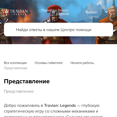
Перейти к Travian:
Legends
Все коллекции
Основы геймплея
Начало работы
Представление
Представление
Представление
Добро пожаловать в
Travian: Legends
— глубокую
стратегическую игру со сложными механиками и
долгосрочным планированием. Сначала это может