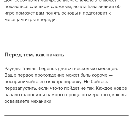
показаться слишком сложным, но эта База знаний об
игре поможет вам понять основы и подготовит к
месяцам игры впереди.
Перед тем, как начать
Раунды Travian: Legends длятся несколько месяцев.
Ваше первое прохождение может быть короче —
воспринимайте его как тренировку. Не бойтесь
перезапустить, если что-то пойдет не так. Каждое новое
начало становится намного проще по мере того, как вы
осваиваете механики.