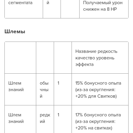
сегментата
й
Получаемый урон
снижен на 8 HP
Шлемы
Название редкость
качество уровень
эффекта
Шлем
обы
1
15% бонусного опыта
знаний
чны
(из-за округления:
й
+20% для Свитков)
Шлем
редк
1
17% бонусного опыта
знаний
ий
(из-за округления:
+20% на свитках)