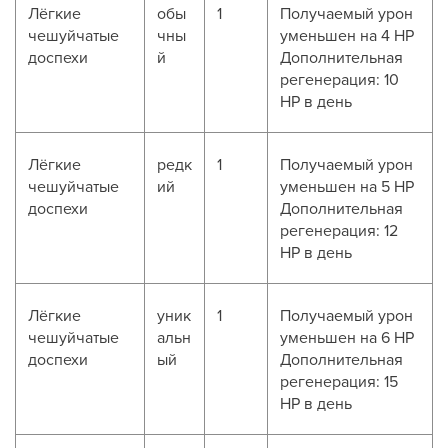
Лёгкие
обы
1
Получаемый урон
чешуйчатые
чны
уменьшен на 4 HP
доспехи
й
Дополнительная
регенерация: 10
HP в день
Лёгкие
редк
1
Получаемый урон
чешуйчатые
ий
уменьшен на 5 HP
доспехи
Дополнительная
регенерация: 12
HP в день
Лёгкие
уник
1
Получаемый урон
чешуйчатые
альн
уменьшен на 6 HP
доспехи
ый
Дополнительная
регенерация: 15
HP в день