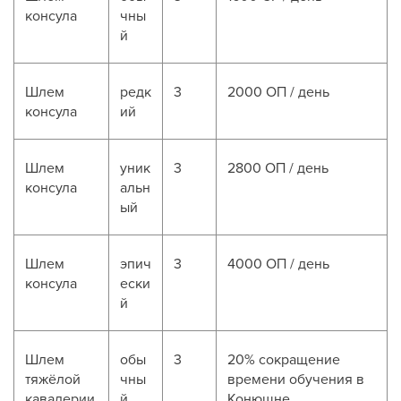
консула
чны
й
Шлем
редк
3
2000 ОП / день
консула
ий
Шлем
уник
3
2800 ОП / день
консула
альн
ый
Шлем
эпич
3
4000 ОП / день
консула
ески
й
Шлем
обы
3
20% сокращение
тяжёлой
чны
времени обучения в
кавалерии
й
Конюшне