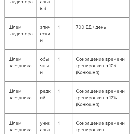
гладиатора
альн
ый
Шлем
эпич
1
700 ЕД / день
гладиатора
ески
й
Шлем
обы
1
Сокращение времени
наездника
чны
тренировки на 10%
й
(Конюшня)
Шлем
редк
1
Сокращение времени
наездника
ий
тренировки на 12%
(Конюшня)
Шлем
уник
1
Сокращение времени
наездника
альн
тренировки в