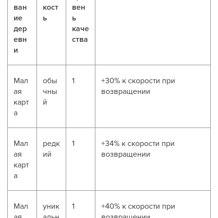
ван
кост
вен
ие
ь
ь
дер
каче
евн
ства
и
Мал
обы
1
+30% к скорости при
ая
чны
возвращении
карт
й
а
Мал
редк
1
+34% к скорости при
ая
ий
возвращении
карт
а
Мал
уник
1
+40% к скорости при
ая
альн
возвращении