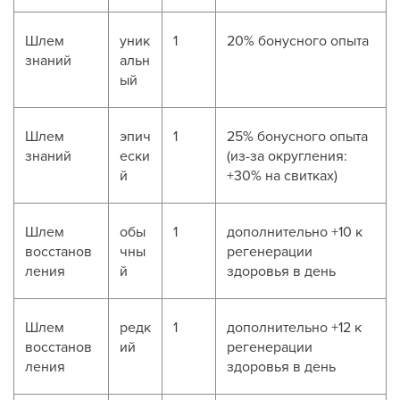
Шлем
уник
1
20% бонусного опыта
знаний
альн
ый
Шлем
эпич
1
25% бонусного опыта
знаний
ески
(из-за округления:
й
+30% на свитках)
Шлем
обы
1
дополнительно +10 к
восстанов
чны
регенерации
ления
й
здоровья в день
Шлем
редк
1
дополнительно +12 к
восстанов
ий
регенерации
ления
здоровья в день