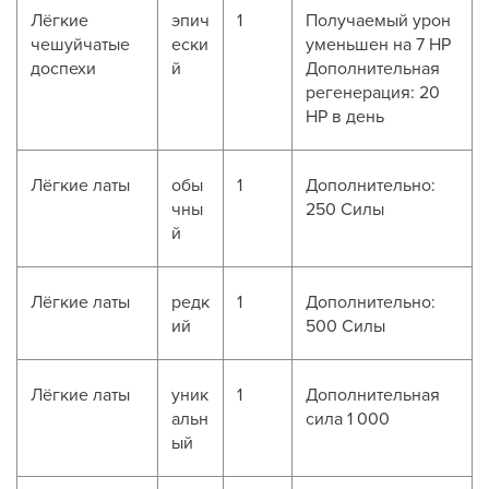
Лёгкие
эпич
1
Получаемый урон
чешуйчатые
ески
уменьшен на 7 HP
доспехи
й
Дополнительная
регенерация: 20
HP в день
Лёгкие латы
обы
1
Дополнительно:
чны
250 Силы
й
Лёгкие латы
редк
1
Дополнительно:
ий
500 Силы
Лёгкие латы
уник
1
Дополнительная
альн
сила 1 000
ый