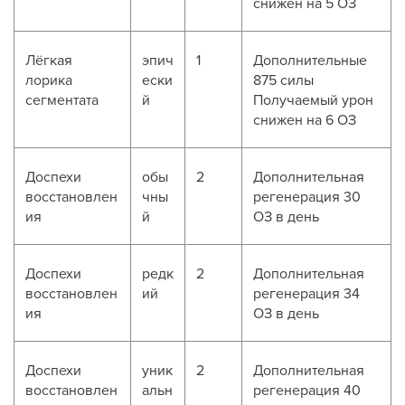
снижен на 5 ОЗ
Лёгкая
эпич
1
Дополнительные
лорика
ески
875 силы
сегментата
й
Получаемый урон
снижен на 6 ОЗ
Доспехи
обы
2
Дополнительная
восстановлен
чны
регенерация 30
ия
й
ОЗ в день
Доспехи
редк
2
Дополнительная
восстановлен
ий
регенерация 34
ия
ОЗ в день
Доспехи
уник
2
Дополнительная
восстановлен
альн
регенерация 40