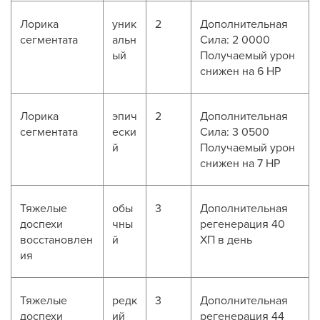
Лорика
уник
2
Дополнительная
сегментата
альн
Сила: 2 0000
ый
Получаемый урон
снижен на 6 HP
Лорика
эпич
2
Дополнительная
сегментата
ески
Сила: 3 0500
й
Получаемый урон
снижен на 7 HP
Тяжелые
обы
3
Дополнительная
доспехи
чны
регенерация 40
восстановлен
й
ХП в день
ия
Тяжелые
редк
3
Дополнительная
доспехи
ий
регенерация 44