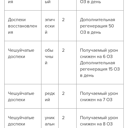
ия
ый
ОЗ в день
Доспехи
эпич
2
Дополнительная
восстановлен
ески
регенерация 50
ия
й
ОЗ в день
Чешуйчатые
обы
2
Получаемый урон
доспехи
чны
снижен на 6 ОЗ
й
Дополнительная
регенерация 15 ОЗ
в день
Чешуйчатые
редк
2
Получаемый урон
доспехи
ий
снижен на 7 ОЗ
Чешуйчатые
уник
2
Получаемый урон
доспехи
альн
снижен на 8 ОЗ