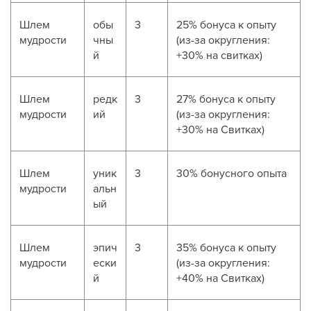
Шлем
обы
3
25% бонуса к опыту
мудрости
чны
(из-за округления:
й
+30% на свитках)
Шлем
редк
3
27% бонуса к опыту
мудрости
ий
(из-за округления:
+30% на Свитках)
Шлем
уник
3
30% бонусного опыта
мудрости
альн
ый
Шлем
эпич
3
35% бонуса к опыту
мудрости
ески
(из-за округления:
й
+40% на Свитках)