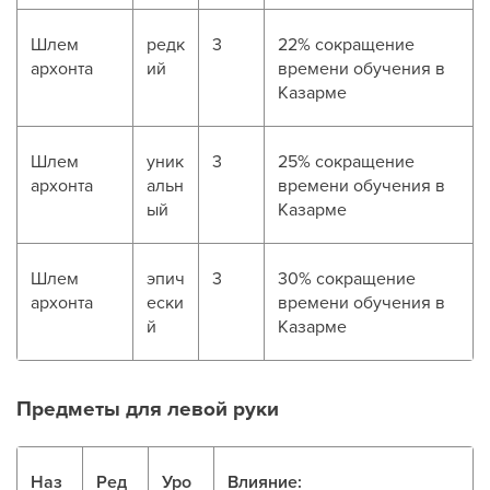
Шлем
редк
3
22% сокращение
архонта
ий
времени обучения в
Казарме
Шлем
уник
3
25% сокращение
архонта
альн
времени обучения в
ый
Казарме
Шлем
эпич
3
30% сокращение
архонта
ески
времени обучения в
й
Казарме
Предметы для левой руки
Наз
Ред
Уро
Влияние: