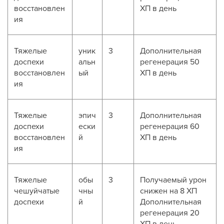
восстановлен
ХП в день
ия
Тяжелые
уник
3
Дополнительная
доспехи
альн
регенерация 50
восстановлен
ый
ХП в день
ия
Тяжелые
эпич
3
Дополнительная
доспехи
ески
регенерация 60
восстановлен
й
ХП в день
ия
Тяжелые
обы
3
Получаемый урон
чешуйчатые
чны
снижен на 8 ХП
доспехи
й
Дополнительная
регенерация 20
ХП в день