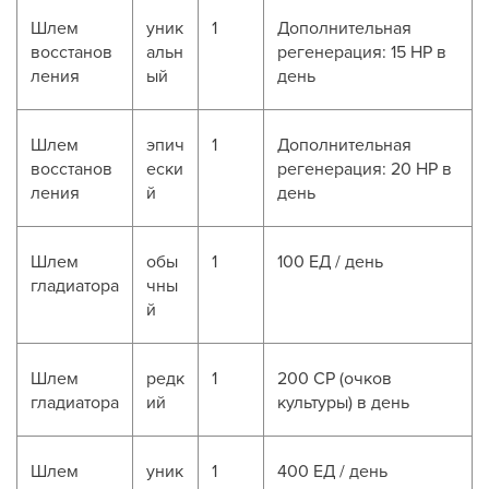
Шлем
уник
1
Дополнительная
восстанов
альн
регенерация: 15 HP в
ления
ый
день
Шлем
эпич
1
Дополнительная
восстанов
ески
регенерация: 20 HP в
ления
й
день
Шлем
обы
1
100 ЕД / день
гладиатора
чны
й
Шлем
редк
1
200 CP (очков
гладиатора
ий
культуры) в день
Шлем
уник
1
400 ЕД / день