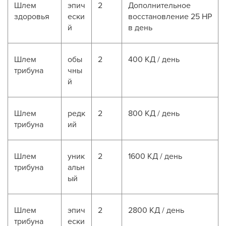
Шлем
эпич
2
Дополнительное
здоровья
ески
восстановление 25 HP
й
в день
Шлем
обы
2
400 КД / день
трибуна
чны
й
Шлем
редк
2
800 КД / день
трибуна
ий
Шлем
уник
2
1600 КД / день
трибуна
альн
ый
Шлем
эпич
2
2800 КД / день
трибуна
ески