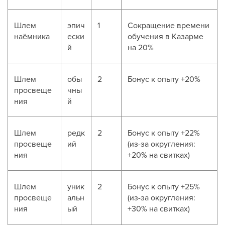
Шлем
эпич
1
Сокращение времени
наёмника
ески
обучения в Казарме
й
на 20%
Шлем
обы
2
Бонус к опыту +20%
просвеще
чны
ния
й
Шлем
редк
2
Бонус к опыту +22%
просвеще
ий
(из-за округления:
ния
+20% на свитках)
Шлем
уник
2
Бонус к опыту +25%
просвеще
альн
(из-за округления:
ния
ый
+30% на свитках)