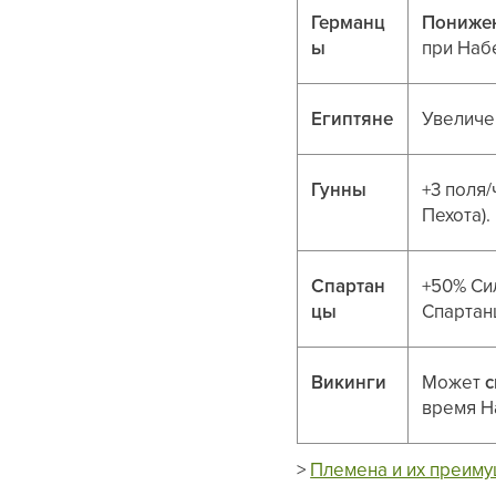
Германц
Понижен
ы
при Набе
Египтяне
Увелич
Гунны
+3 поля
Пехота).
Спартан
+50% Си
цы
Спартан
Викинги
Может
с
время Н
>
Племена и их преим