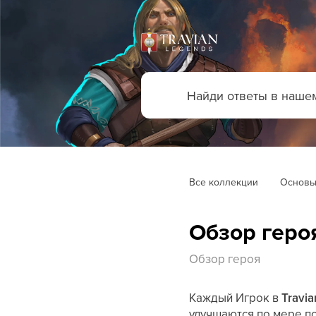
Все коллекции
Основы
Обзор геро
Обзор героя
Каждый Игрок в
Travia
улучшаются по мере п