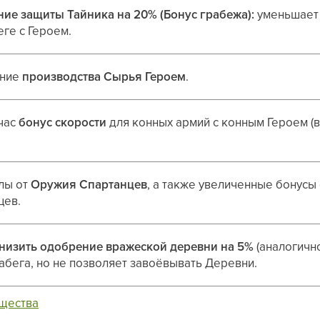
ие защиты Тайника на 20% (Бонус грабежа):
уменьшает 
ге с Героем.
ение
производства Сырья Героем
.
/час
бонус скорости
для конных армий с конным Героем (в
лы от
Оружия Спартанцев
, а также увеличенные бонусы
цев.
низить одобрение вражеской деревни на 5%
(аналогичн
абега, но не позволяет завоёвывать Деревни.
ущества