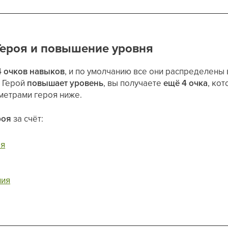
Героя и повышение уровня
4 очков навыков
, и по умолчанию все они распределены
ш Герой
повышает уровень
, вы получаете
ещё 4 очка
, ко
етрами героя ниже.
роя
за счёт:
оя
ния