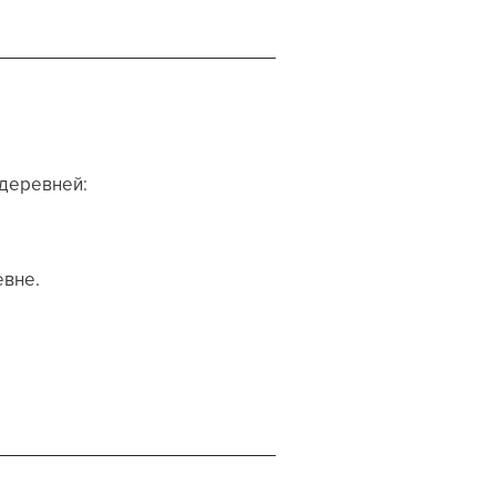
деревней:
евне.