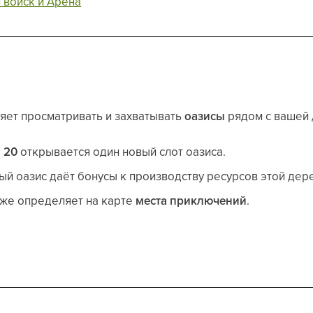
 войск и Арена
яет просматривать и захватывать
оазисы
рядом с вашей 
и 20
открывается один новый слот оазиса.
й оазис даёт бонусы к производству ресурсов этой дер
кже определяет на карте
места приключений
.