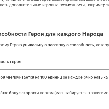
вать дополнительные игровые возможности, например з
особности Героя для каждого Народа
воему Герою
уникальную пассивную способность
, котор
ость героя
роя увеличивается на
100 единиц
за каждое очко навыка (
й/час
бонус скорости
верхом (масштабируется в зависимос