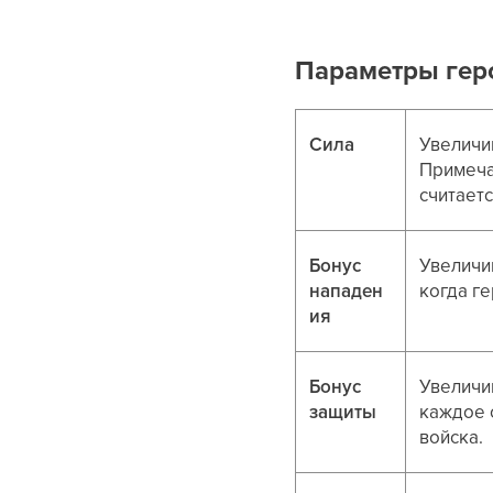
Параметры гер
Сила
Увеличи
Примеча
считает
Бонус
Увеличи
нападен
когда ге
ия
Бонус
Увеличи
защиты
каждое о
войска.