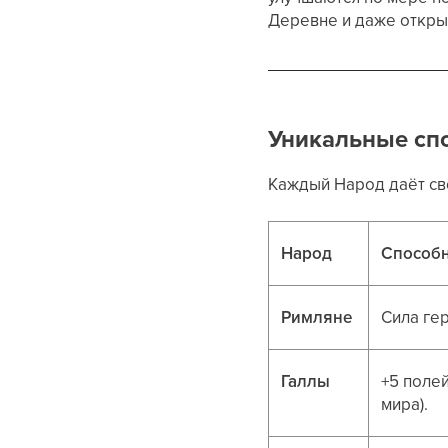
Деревне и даже откры
Уникальные сп
Каждый Народ даёт с
Народ
Способн
Римляне
Сила ге
Галлы
+5 поле
мира).