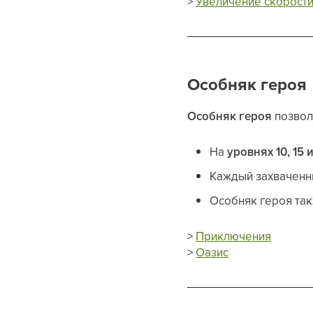
>
Увеличение скорости
Особняк героя
Особняк героя
позвол
На
уровнях 10, 15 
Каждый захваченны
Особняк героя та
>
Приключения
>
Оазис