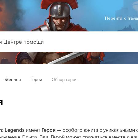
Перейти к Travi
 геймплея
Герои
Обзор героя
я
n: Legends
имеет
Героя
— особого юнита с уникальными 
олучения Опыта. Ваш Герой может сражаться вместе с ва