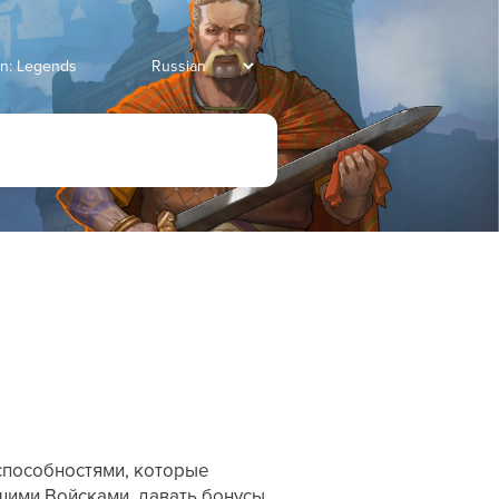
an: Legends
способностями, которые
шими Войсками, давать бонусы