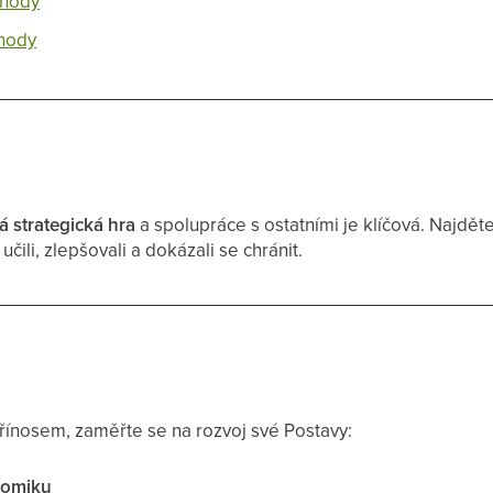
ýhody
ýhody
á strategická hra
a spolupráce s ostatními je klíčová. Najděte
učili, zlepšovali a dokázali se chránit.
přínosem, zaměřte se na rozvoj své Postavy:
omiku