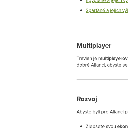
Egypťané a jejich v
Sparťané a jejich v
Multiplayer
Travian je
multiplayerov
dobré Alianci, abyste se 
Rozvoj
Abyste byli pro Alianci 
Zlepšete svou
ekon