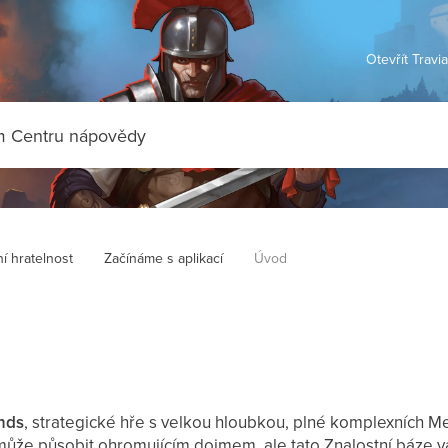
Otevřít Travi
í hratelnost
Začínáme s aplikací
Úvod
nds
, strategické hře s velkou hloubkou, plné komplexních 
 může působit ohromujícím dojmem, ale tato Znalostní báze