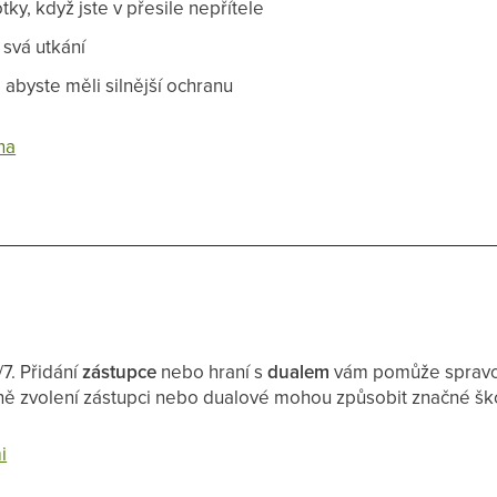
ky, když jste v přesile nepřítele
 svá utkání
, abyste měli silnější ochranu
na
7. Přidání
zástupce
nebo hraní s
dualem
vám pomůže spravova
ně zvolení zástupci nebo dualové mohou způsobit značné šk
i