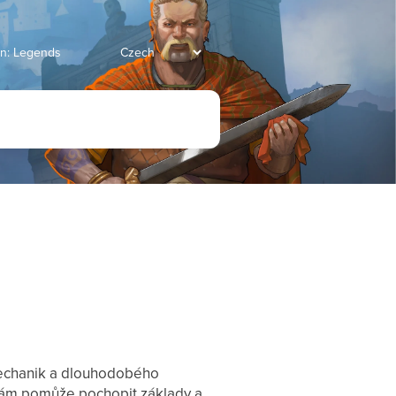
an: Legends
Mechanik a dlouhodobého
 vám pomůže pochopit základy a