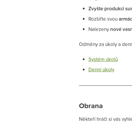
Zvyšte produkci su
Rozšiřte svou
armá
Nalezeny
nové ves
Odměny za úkoly a denn
Systém úkolů
Denní úkoly
Obrana
Někteří hráči si vás vyh