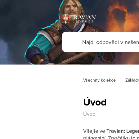
Všechny kolekce
Základn
Úvod
Úvod
Vítejte ve
Travian: Lege
plánování. Zpočátku to