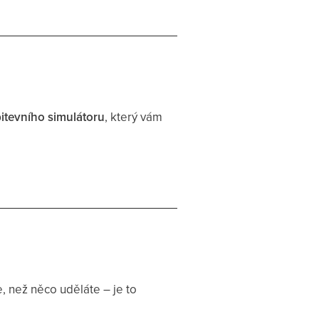
itevního simulátoru
, který vám
e, než něco uděláte – je to