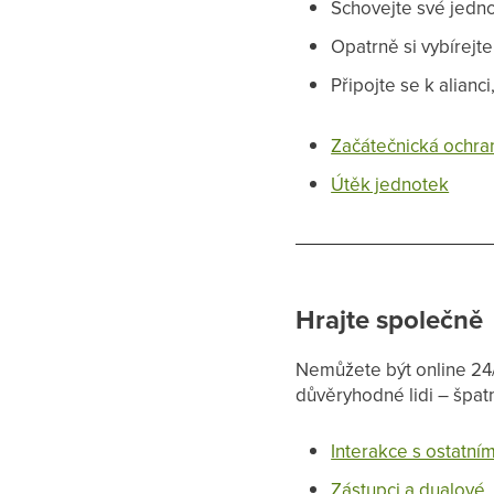
Schovejte své jednot
Opatrně si vybírejte
Připojte se k alianci
Začátečnická ochra
Útěk jednotek
Hrajte společně
Nemůžete být online 24/
důvěryhodné lidi – špat
Interakce s ostatním
Zástupci a dualové