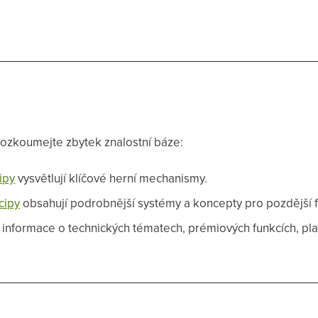
rozkoumejte zbytek znalostní báze:
ipy
vysvětlují klíčové herní mechanismy.
cipy
obsahují podrobnější systémy a koncepty pro pozdější fá
informace o technických tématech, prémiových funkcích, pla