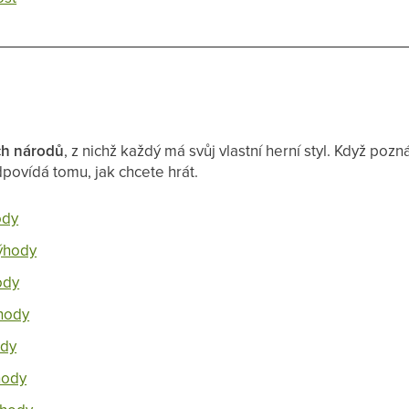
ch národů
, z nichž každý má svůj vlastní herní styl. Když po
dpovídá tomu, jak chcete hrát.
ody
výhody
ody
ýhody
ody
hody