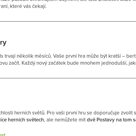
aní, které vás čekají.
ry
s trvají několik měsíců. Vaše první hra může být kratší – bert
novu začít. Každý nový začátek bude mnohem jednodušší, ja
ychlosti herních světů. Pro vaši první hru se doporučuje zvoli
íce herních světech
, ale nemůžete mít
dvě Postavy na tom
ost