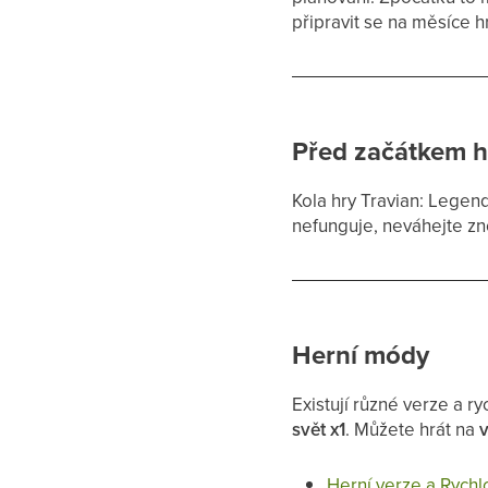
připravit se na měsíce hr
Před začátkem h
Kola hry Travian: Legend
nefunguje, neváhejte z
Herní módy
Existují různé verze a r
svět x1
. Můžete hrát na
v
Herní verze a Rychl