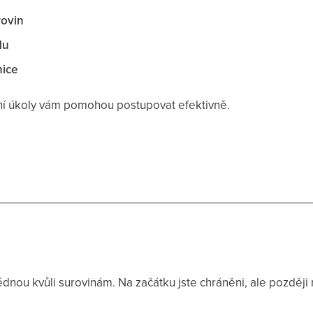
rovin
du
nice
í úkoly vám pomohou postupovat efektivně.
lédnou kvůli surovinám. Na začátku jste chráněni, ale později 