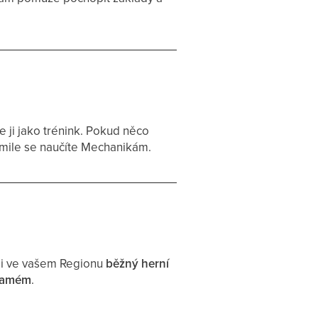
e ji jako trénink. Pokud něco
kmile se naučíte Mechanikám.
t si ve vašem Regionu
běžný herní
 samém
.