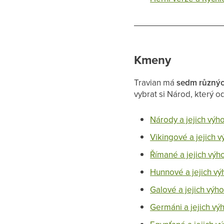
Kmeny
Travian má
sedm různý
vybrat si Národ, který o
Národy a jejich výh
Vikingové a jejich 
Římané a jejich výh
Hunnové a jejich v
Galové a jejich výh
Germáni a jejich vý