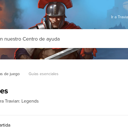
Ir a Trav
as de juego
Guías esenciales
les
ara Travian: Legends
artida